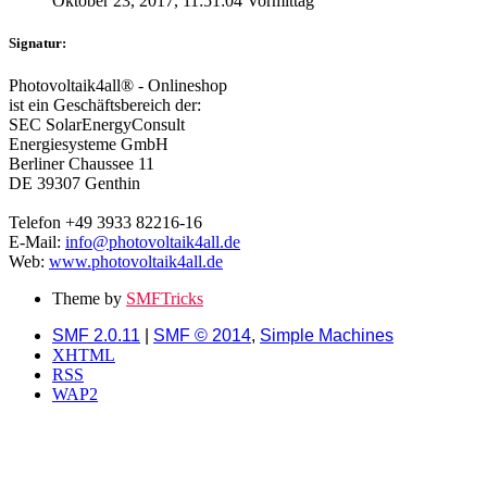
Oktober 23, 2017, 11:51:04 Vormittag
Signatur:
Photovoltaik4all® - Onlineshop
ist ein Geschäftsbereich der:
SEC SolarEnergyConsult
Energiesysteme GmbH
Berliner Chaussee 11
DE 39307 Genthin
Telefon +49 3933 82216-16
E-Mail:
info@photovoltaik4all.de
Web:
www.photovoltaik4all.de
Theme by
SMFTricks
SMF 2.0.11
|
SMF © 2014
,
Simple Machines
XHTML
RSS
WAP2