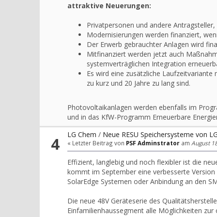
attraktive Neuerungen:
Privatpersonen und andere Antragsteller, 
Modernisierungen werden finanziert, wenn
Der Erwerb gebrauchter Anlagen wird fina
Mitfinanziert werden jetzt auch Maßnahme
systemverträglichen Integration erneuerb
Es wird eine zusätzliche Laufzeitvariante 
zu kurz und 20 Jahre zu lang sind.
Photovoltaikanlagen werden ebenfalls im Prog
und in das KfW-Programm Erneuerbare Energien 
LG Chem
/
Neue RESU Speichersysteme von L
4
« Letzter Beitrag von
PSF Adminstrator
am
August 18
Effizient, langlebig und noch flexibler ist die
kommt im September eine verbesserte Version de
SolarEdge Systemen oder Anbindung an den S
Die neue 48V Geräteserie des Qualitätsherstelle
Einfamilienhaussegment alle Möglichkeiten zur o