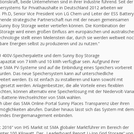
nskraft, beide Unternehmen sind in ihrer Industrie führend. Seit der
rsystems für Privathaushalte in Deutschland 2012 arbeiten wir
 Ph.D, Senior Vice President von LG Chem und Leiter der ESS Battery
stehende strategische Partnerschaft nun mit der neuen gemeinsamen
unny Boy Storage weiter vertiefen können. Die Kombination der
torage wird einen großen Einfluss am europäischen und australisch
chnologie stellt einen Meilenstein dar, durch sie werden weltweit noc
are Energien selbst zu produzieren und zu nutzen.“
U 400V-Speicherpalette und dem Sunny Boy Storage
kapazität von 7 kWh und 10 kWh verfügbar sein. Aufgrund ihrer
lle SMA PV-Systeme sind auf die Einbindung eines Speichers vorbereit
wurden. Das neue Speichersystem kann auf unterschiedliche
tert werden. Es ist einfach zu installieren und kann sowohl mit
setzt werden. Anlagenbesitzer, die alle Vorteile eines flexiblen
ten, können alternativ eine Speicherlösung mit der Niedervolt-Vari
-Batterie-Wechselrichter von SMA wählen.
ch über das SMA Online-Portal Sunny Places Transparenz über ihren
möglichkeiten abrufen. Darüber hinaus lässt sich das System mit dem
endes Energiemanagement einbinden.
 2016“ von IHS Markit ist SMA globaler Marktführer im Bereich der
unter 100 Kilowatt. Der „Leaderboard Report Li-Ion Grid Storage“ von