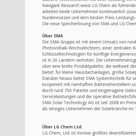
Navigant Research weist LG Chem als führenden
arbeiten beide Unternehmen kontinuierlich zu
Kundennutzen und dem besten Preis-Leistungs-V
Die neue Speicherlösung von SMA und LG Chem 
Über SMA
Die SMA Gruppe ist mit einem Umsatz von rund e
Photovoltaik-Wechselrichtern, einer zentralen 
Schlüsseltechnologien für künftige Energieversor
ist in 20 Ländern vertreten. Die Unternehmensg
über eine breite Produktpalette, die weltweit 
bietet: für kleine Hausdachanlagen, große Sola
Darüber hinaus bietet SMA Systemtechnik für u
kooperiert mit namhaften Batterieherstellern 
durch rund 750 Patente und eingetragene Gebr
Serviceleistungen und die operative Betriebsfü
SMA Solar Technology AG ist seit 2008 im Prime
als einziges Unternehmen der Solarbranche im 
Über LG Chem Ltd.
LG Chem, Ltd. ist Koreas größtes diversifizier