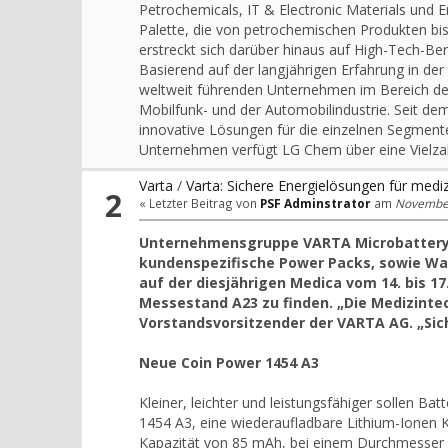
Petrochemicals, IT & Electronic Materials und 
Palette, die von petrochemischen Produkten bis
erstreckt sich darüber hinaus auf High-Tech-Ber
Basierend auf der langjährigen Erfahrung in de
weltweit führenden Unternehmen im Bereich der
Mobilfunk- und der Automobilindustrie. Seit dem
innovative Lösungen für die einzelnen Segmente
Unternehmen verfügt LG Chem über eine Vielzahl
Varta
/
Varta: Sichere Energielösungen für medi
2
« Letzter Beitrag von
PSF Adminstrator
am
November 
Unternehmensgruppe VARTA Microbattery /
kundenspezifische Power Packs, sowie W
auf der diesjährigen Medica vom 14. bis 1
Messestand A23 zu finden. „Die Medizinte
Vorstandsvorsitzender der VARTA AG. „Sich
Neue Coin Power 1454 A3
Kleiner, leichter und leistungsfähiger sollen B
1454 A3, eine wiederaufladbare Lithium-Ionen K
Kapazität von 85 mAh, bei einem Durchmesser v