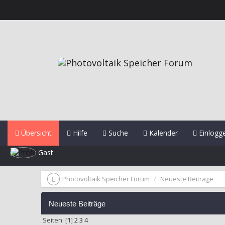
Übersicht
Hilfe
Suche
Kalender
Einlogg
Gast
Photovoltaik Speicher Forum
Neueste Beiträge
Neueste Beiträge
Seiten: [
1
]
2
3
4