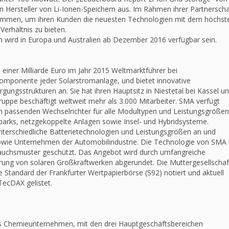
 Hersteller von Li-Ionen-Speichern aus. Im Rahmen ihrer Partnerscha
sammen, um ihren Kunden die neuesten Technologien mit dem höchst
erhältnis zu bieten.
wird in Europa und Australien ab Dezember 2016 verfügbar sein.
iner Milliarde Euro im Jahr 2015 Weltmarktführer bei
Komponente jeder Solarstromanlage, und bietet innovative
gungsstrukturen an. Sie hat ihren Hauptsitz in Niestetal bei Kassel u
ruppe beschäftigt weltweit mehr als 3.000 Mitarbeiter. SMA verfügt
den passenden Wechselrichter für alle Modultypen und Leistungsgrößen
rparks, netzgekoppelte Anlagen sowie Insel- und Hybridsysteme.
nterschiedliche Batterietechnologien und Leistungsgrößen an und
sowie Unternehmen der Automobilindustrie. Die Technologie von SMA 
auchsmuster geschützt. Das Angebot wird durch umfangreiche
hrung von solaren Großkraftwerken abgerundet. Die Muttergesellschaf
 Standard der Frankfurter Wertpapierbörse (S92) notiert und aktuell
TecDAX gelistet.
tes Chemieunternehmen, mit den drei Hauptgeschäftsbereichen