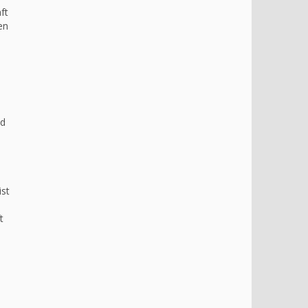
ft
en
nd
ist
t