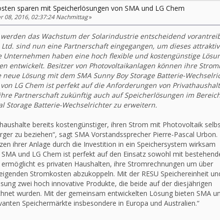
osten sparen mit Speicherlösungen von SMA und LG Chem
08, 2016, 02:37:24 Nachmittag
»
r werden das Wachstum der Solarindustrie entscheidend vorantrei
td. sind nun eine Partnerschaft eingegangen, um dieses attraktiv
 Unternehmen haben eine hoch flexible und kostengünstige Lösu
n entwickelt. Besitzer von Photovoltaikanlagen können ihre Strom
e neue Lösung mit dem SMA Sunny Boy Storage Batterie-Wechselri
on LG Chem ist perfekt auf die Anforderungen von Privathaushal
hre Partnerschaft zukünftig auch auf Speicherlösungen im Bereic
 Storage Batterie-Wechselrichter zu erweitern.
thaushalte bereits kostengünstiger, ihren Strom mit Photovoltaik selb
rger zu beziehen“, sagt SMA Vorstandssprecher Pierre-Pascal Urbon.
en ihrer Anlage durch die Investition in ein Speichersystem wirksam
 SMA und LG Chem ist perfekt auf den Einsatz sowohl mit bestehend
 ermöglicht es privaten Haushalten, ihre Stromrechnungen um über
eigenden Stromkosten abzukoppeln. Mit der RESU Speichereinheit un
ung zwei hoch innovative Produkte, die beide auf der diesjährigen
chnet wurden. Mit der gemeinsam entwickelten Lösung bieten SMA u
vanten Speichermärkte insbesondere in Europa und Australien.“