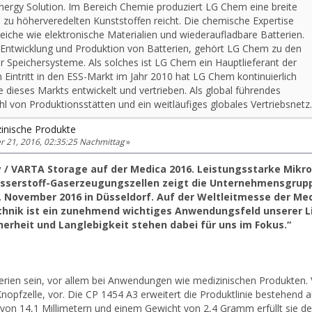
Energy Solution. Im Bereich Chemie produziert LG Chem eine breite
 zu höherveredelten Kunststoffen reicht. Die chemische Expertise
eiche wie elektronische Materialien und wiederaufladbare Batterien.
r Entwicklung und Produktion von Batterien, gehört LG Chem zu den
 Speichersysteme. Als solches ist LG Chem ein Hauptlieferant der
 Eintritt in den ESS-Markt im Jahr 2010 hat LG Chem kontinuierlich
 dieses Markts entwickelt und vertrieben. Als global führendes
 von Produktionsstätten und ein weitläufiges globales Vertriebsnetz.
zinische Produkte
21, 2016, 02:35:25 Nachmittag
»
 VARTA Storage auf der Medica 2016. Leistungsstarke Mikrob
asserstoff-Gaserzeugungszellen zeigt die Unternehmensgrup
7. November 2016 in Düsseldorf. Auf der Weltleitmesse der Med
chnik ist ein zunehmend wichtiges Anwendungsfeld unserer Li
erheit und Langlebigkeit stehen dabei für uns im Fokus.“
atterien sein, vor allem bei Anwendungen wie medizinischen Produkten
nopfzelle, vor. Die CP 1454 A3 erweitert die Produktlinie bestehend 
on 14,1 Millimetern und einem Gewicht von 2,4 Gramm erfüllt sie d