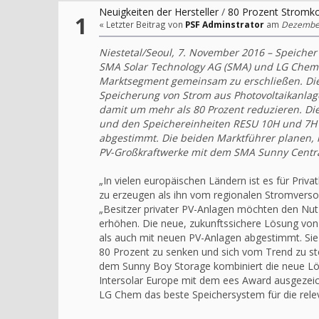
Neuigkeiten der Hersteller
/
80 Prozent Stromk
1
« Letzter Beitrag von
PSF Adminstrator
am
Dezember 
Niestetal/Seoul, 7. November 2016 – Speiche
SMA Solar Technology AG (SMA) und LG Chem L
Marktsegment gemeinsam zu erschließen. Die
Speicherung von Strom aus Photovoltaikanlage
damit um mehr als 80 Prozent reduzieren. Di
und den Speichereinheiten RESU 10H und 7H v
abgestimmt. Die beiden Marktführer planen, i
PV-Großkraftwerke mit dem SMA Sunny Central
„In vielen europäischen Ländern ist es für Priva
zu erzeugen als ihn vom regionalen Stromverso
„Besitzer privater PV-Anlagen möchten den Nutz
erhöhen. Die neue, zukunftssichere Lösung von
als auch mit neuen PV-Anlagen abgestimmt. Sie
80 Prozent zu senken und sich vom Trend zu st
dem Sunny Boy Storage kombiniert die neue Lös
Intersolar Europe mit dem ees Award ausgezei
LG Chem das beste Speichersystem für die rele