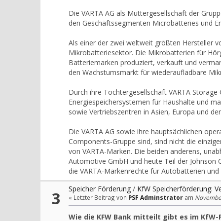
Die VARTA AG als Muttergesellschaft der Grup
den Geschäftssegmenten Microbatteries und Ene
Als einer der zwei weltweit größten Hersteller
Mikrobatteriesektor. Die Mikrobatterien für Hö
Batteriemarken produziert, verkauft und vermar
den Wachstumsmarkt für wiederaufladbare Mikrob
Durch ihre Tochtergesellschaft VARTA Storage 
Energiespeichersystemen für Haushalte und maß
sowie Vertriebszentren in Asien, Europa und den
Die VARTA AG sowie ihre hauptsächlichen oper
Components-Gruppe sind, sind nicht die einzige
von VARTA-Marken. Die beiden anderens, unabh
Automotive GmbH und heute Teil der Johnson 
die VARTA-Markenrechte für Autobatterien und ei
Speicher Förderung
/
KfW Speicherförderung: Ve
3
« Letzter Beitrag von
PSF Adminstrator
am
November 
Wie die KFW Bank mitteilt gibt es im Kf