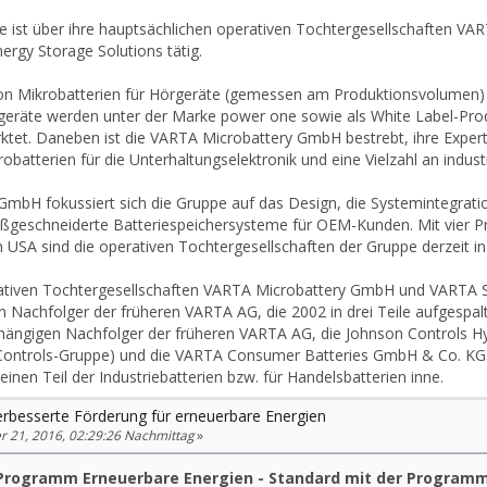
pe ist über ihre hauptsächlichen operativen Tochtergesellschaften
rgy Storage Solutions tätig.
 von Mikrobatterien für Hörgeräte (gemessen am Produktionsvolumen)
rgeräte werden unter der Marke power one sowie als White Label-Prod
ktet. Daneben ist die VARTA Microbattery GmbH bestrebt, ihre Expert
atterien für die Unterhaltungselektronik und eine Vielzahl an indus
GmbH fokussiert sich die Gruppe auf das Design, die Systemintegrati
geschneiderte Batteriespeichersysteme für OEM-Kunden. Mit vier Pr
 USA sind die operativen Tochtergesellschaften der Gruppe derzeit in
ativen Tochtergesellschaften VARTA Microbattery GmbH und VARTA 
n Nachfolger der früheren VARTA AG, die 2002 in drei Teile aufgespal
ängigen Nachfolger der früheren VARTA AG, die Johnson Controls H
Controls-Gruppe) und die VARTA Consumer Batteries GmbH & Co. KGa
nen Teil der Industriebatterien bzw. für Handelsbatterien inne.
rbesserte Förderung für erneuerbare Energien
21, 2016, 02:29:26 Nachmittag
»
W-Programm Erneuerbare Energien - Standard mit der Program