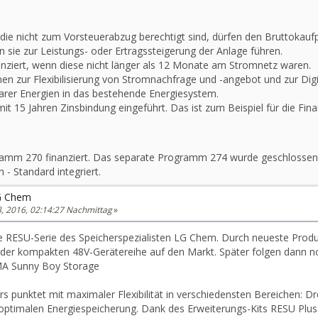
die nicht zum Vorsteuerabzug berechtigt sind, dürfen den Bruttokaufp
 sie zur Leistungs- oder Ertragssteigerung der Anlage führen.
nziert, wenn diese nicht länger als 12 Monate am Stromnetz waren.
n zur Flexibilisierung von Stromnachfrage und -angebot und zur Digi
arer Energien in das bestehende Energiesystem.
mit 15 Jahren Zinsbindung eingeführt. Das ist zum Beispiel für die Fin
ramm 270 finanziert. Das separate Programm 274 wurde geschlossen
- Standard integriert.
G Chem
, 2016, 02:14:27 Nachmittag
»
 neue RESU-Serie des Speicherspezialisten LG Chem. Durch neueste Prod
r kompakten 48V-Gerätereihe auf den Markt. Später folgen dann noch 
MA Sunny Boy Storage
rs punktet mit maximaler Flexibilität in verschiedensten Bereichen: D
ptimalen Energiespeicherung. Dank des Erweiterungs-Kits RESU Plus sin