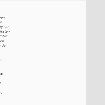
ben.
e
ng zur
kosten
chter
ten
h der
st
en
d
nd