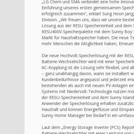
„LG Chem und SMA verbindet eine hohe Innovatio
Einführung unseres ersten gemeinsamen Speiche
erfolgreich zusammen“, erklärt Sung Hoon Jang,
Division. „Wir freuen uns, dass wir unsere be
Lösung aus der RESU Speichereinheit und dem S
RESU400V-Speicherpalette mit dem Sunny Boy S
Markt für Haushaltsspeicher haben. Die neue Te
mehr Menschen die Möglichkeit haben, Erneuerb
Die neue Hochvolt-Speicherlösung mit der RES
Batterie-Wechselrichter wird mit einer Speicher
AC-Kopplung ist die Lösung sehr flexibel, und a
– ganz unabhängig davon, wann sie installiert 
Kundenbedürfnisse angepasst und jederzeit erwei
bestehenden als auch mit neuen PV-Anlagen einge
Systems mit Niedervolt-Technologie nutzen möch
der RESU-Speichereinheit und dem Sunny Island
Anwender der Speicherlösung erhalten zusätzli
Haushalt und können Energieflüsse und Einspar
Sunny Home Manager bei Bedarf in ein umfass
Laut dem „Energy Storage Inverter (PCS) Report
Batterie-Wechselrichter mit einer Leistung von 