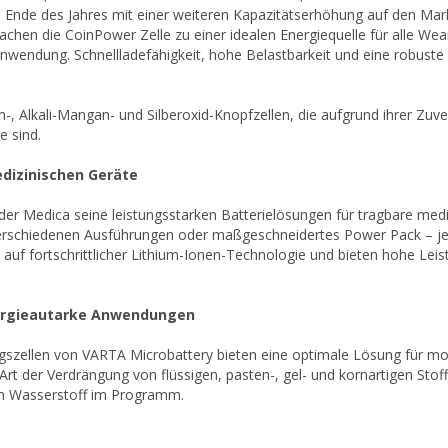
Ende des Jahres mit einer weiteren Kapazitätserhöhung auf den Mar
chen die CoinPower Zelle zu einer idealen Energiequelle für alle Wear
 Anwendung. Schnellladefähigkeit, hohe Belastbarkeit und eine robuste
-, Alkali-Mangan- und Silberoxid-Knopfzellen, die aufgrund ihrer Zuve
e sind.
edizinischen Geräte
er Medica seine leistungsstarken Batterielösungen für tragbare medi
verschiedenen Ausführungen oder maßgeschneidertes Power Pack – je
auf fortschrittlicher Lithium-Ionen-Technologie und bieten hohe Leist
ergieautarke Anwendungen
gszellen von VARTA Microbattery bieten eine optimale Lösung für mo
 Art der Verdrängung von flüssigen, pasten-, gel- und kornartigen St
m Wasserstoff im Programm.