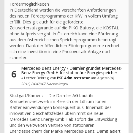
Fördermöglichkeiten
In Deutschland werden die verschärften Anforderungen
des neuen Förderprogramms der KfW in vollem Umfang
erfüllt. Dies gilt auch für die geforderte
Zeitwertersatzgarantie auf die PIKO Battery, die KOSTAL
ohne Aufpreis vergibt. In Österreich kann eine Förderung
aus dem österreichischen Speicherprogramm beantragt
werden. Dank der öffentlichen Förderprogramme rechnet
sich eine Investition in eine Photovoltaik-Anlage noch
schneller.
Mercedes-Benz Energy
/
Daimler gründet Mercedes-
6
Benz Energy GmbH für stationäre Energiespeicher
« Letzter Beitrag von
PSF Adminstrator
am
August 04,
2016, 04:48:47 Nachmittag
»
Stuttgart/Kamenz – Die Daimler AG baut ihr
Kompetenznetzwerk im Bereich der Lithium-Ionen-
Batterieanwendungen konsequent aus: Innerhalb des
innovativen Geschäftsfeldes übernimmt die neue
Mercedes-Benz Energy GmbH ab sofort die Entwicklung
und den weltweiten Vertrieb von stationären
Energiespeichern der Marke Mercedes-Benz. Damit agiert