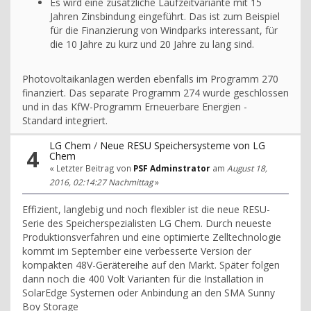
Es wird eine zusätzliche Laufzeitvariante mit 15
Jahren Zinsbindung eingeführt. Das ist zum Beispiel
für die Finanzierung von Windparks interessant, für
die 10 Jahre zu kurz und 20 Jahre zu lang sind.
Photovoltaikanlagen werden ebenfalls im Programm 270
finanziert. Das separate Programm 274 wurde geschlossen
und in das KfW-Programm Erneuerbare Energien -
Standard integriert.
LG Chem
/
Neue RESU Speichersysteme von LG
4
Chem
« Letzter Beitrag von
PSF Adminstrator
am
August 18,
2016, 02:14:27 Nachmittag
»
Effizient, langlebig und noch flexibler ist die neue RESU-
Serie des Speicherspezialisten LG Chem. Durch neueste
Produktionsverfahren und eine optimierte Zelltechnologie
kommt im September eine verbesserte Version der
kompakten 48V-Gerätereihe auf den Markt. Später folgen
dann noch die 400 Volt Varianten für die Installation in
SolarEdge Systemen oder Anbindung an den SMA Sunny
Boy Storage