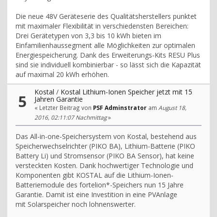
Die neue 48V Geräteserie des Qualitätsherstellers punktet
mit maximaler Flexibilität in verschiedensten Bereichen:
Drei Gerätetypen von 3,3 bis 10 kWh bieten im
Einfamilienhaussegment alle Möglichkeiten zur optimalen
Energiespeicherung. Dank des Erweiterungs-Kits RESU Plus
sind sie individuell kombinierbar - so lässt sich die Kapazität
auf maximal 20 kWh erhöhen.
Kostal
/
Kostal Lithium-Ionen Speicher jetzt mit 15
5
Jahren Garantie
« Letzter Beitrag von
PSF Adminstrator
am
August 18,
2016, 02:11:07 Nachmittag
»
Das All-in-one-Speichersystem von Kostal, bestehend aus
Speicherwechselrichter (PIKO BA), Lithium-Batterie (PIKO
Battery Li) und Stromsensor (PIKO BA Sensor), hat keine
versteckten Kosten. Dank hochwertiger Technologie und
Komponenten gibt KOSTAL auf die Lithium-Ionen-
Batteriemodule des fortelion*-Speichers nun 15 Jahre
Garantie. Damit ist eine Investition in eine PVAnlage
mit Solarspeicher noch lohnenswerter.