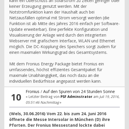
kann ein Überschuss an Solarstrom zu Zeiten geringer oder
keiner Erzeugung genutzt werden. Mit der
Notstromfunktion kann der Haushalt auch bei
Netzausfällen optimal mit Strom versorgt werden (die
Funktion ist ab Mitte des Jahres 2016 einfach per Software-
Update erweiterbar). Eine perfekte Konfiguration und
Visualisierung der Anlage wird durch den integrierten
Webserver mit grafischem Interface, WLAN und Ethernet
möglich. Die DC-Kopplung des Speichers sorgt zudem für
einen maximalen Wirkungsgrad des Gesamtsystems.
Mit dem Fronius Energy Package bietet Fronius ein
umfassendes, höchst effizientes Gesamtpaket für
maximale Unabhängigkeit, das noch dazu an die
individuellen Bedürfnisse angepasst werden kann.
Fronius
/
Auf den Spuren von 24 Stunden Sonne
10
« Letzter Beitrag von
PSF Adminstrator
am
Juli 19, 2016,
05:51:46 Nachmittag
»
(Wels, 30.06.2016) Vom 22. bis zum 24. Juni 2016
öffnete die Messe Intersolar in München (D) ihre
Pforten. Der Fronius Messestand lockte dabei