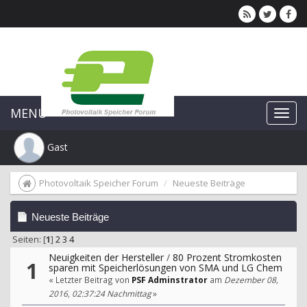
MENU
Gast
Photovoltaik Speicher Forum
Neueste Beiträge
Neueste Beiträge
Seiten: [
1
]
2
3
4
Neuigkeiten der Hersteller
/
80 Prozent Stromkosten
1
sparen mit Speicherlösungen von SMA und LG Chem
« Letzter Beitrag von
PSF Adminstrator
am
Dezember 08,
2016, 02:37:24 Nachmittag
»