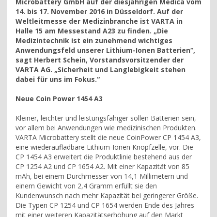
Microbattery GmbH auf der diesjährigen Medica vom
14. bis 17. November 2016 in Düsseldorf. Auf der
Weltleitmesse der Medizinbranche ist VARTA in
Halle 15 am Messestand A23 zu finden. „Die
Medizintechnik ist ein zunehmend wichtiges
Anwendungsfeld unserer Lithium-Ionen Batterien“,
sagt Herbert Schein, Vorstandsvorsitzender der
VARTA AG. „Sicherheit und Langlebigkeit stehen
dabei für uns im Fokus.“
Neue Coin Power 1454 A3
Kleiner, leichter und leistungsfähiger sollen Batterien sein,
vor allem bei Anwendungen wie medizinischen Produkten.
VARTA Microbattery stellt die neue CoinPower CP 1454 A3,
eine wiederaufladbare Lithium-Ionen Knopfzelle, vor. Die
CP 1454 A3 erweitert die Produktlinie bestehend aus der
CP 1254 A2 und CP 1654 A2. Mit einer Kapazität von 85
mAh, bei einem Durchmesser von 14,1 Millimetern und
einem Gewicht von 2,4 Gramm erfüllt sie den
Kundenwunsch nach mehr Kapazität bei geringerer Größe.
Die Typen CP 1254 und CP 1654 werden Ende des Jahres
mit einer weiteren Kapazitätserhöhung auf den Markt