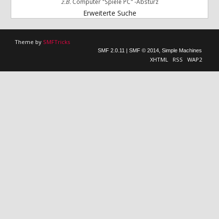
z.B.
Computer "Spiele PC" -Absturz
Erweiterte Suche
Theme by
SMFTricks
SMF 2.0.11
|
SMF © 2014
,
Simple Machines
XHTML
RSS
WAP2