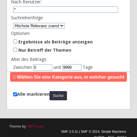
Nach Benutzer:
Suchreihenfolge:
Optionen:
Ergebnisse als Beiträge anzeigen
Nur Betreff der Themen
Alter des Beitrags:
Zwischen
und
Tage
Wählen Sie eine Kategorie aus, in welcher gesucht
werden soll oder durchsuchen Sie alle
Alle markieren
Theme by
SMFTricks
SMF 2.0.11
|
SMF © 2014
,
Simple Machines