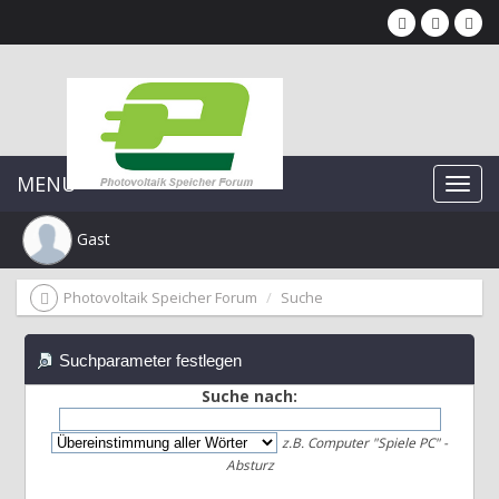
MENU
Gast
Photovoltaik Speicher Forum
Suche
Suchparameter festlegen
Suche nach:
z.B.
Computer "Spiele PC" -
Absturz