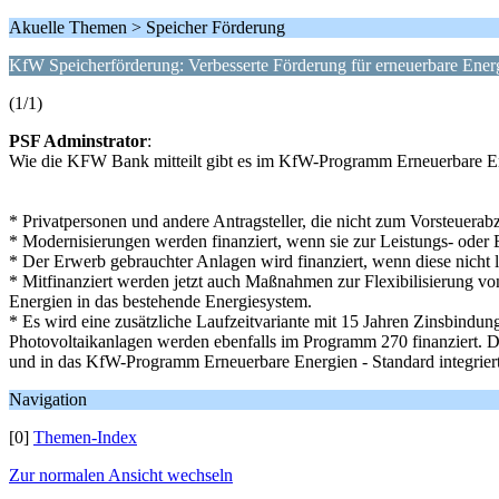
Akuelle Themen > Speicher Förderung
KfW Speicherförderung: Verbesserte Förderung für erneuerbare Ener
(1/1)
PSF Adminstrator
:
Wie die KFW Bank mitteilt gibt es im KfW-Programm Erneuerbare En
* Privatpersonen und andere Antragsteller, die nicht zum Vorsteuerabz
* Modernisierungen werden finanziert, wenn sie zur Leistungs- oder 
* Der Erwerb gebrauchter Anlagen wird finanziert, wenn diese nicht
* Mitfinanziert werden jetzt auch Maßnahmen zur Flexibilisierung vo
Energien in das bestehende Energiesystem.
* Es wird eine zusätzliche Laufzeitvariante mit 15 Jahren Zinsbindung
Photovoltaikanlagen werden ebenfalls im Programm 270 finanziert. 
und in das KfW-Programm Erneuerbare Energien - Standard integriert
Navigation
[0]
Themen-Index
Zur normalen Ansicht wechseln