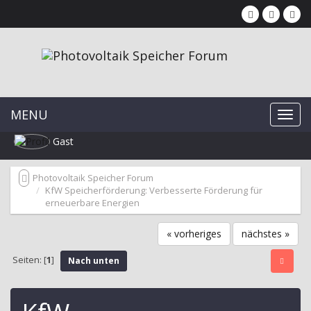
MENU
Gast
Photovoltaik Speicher Forum
KfW Speicherförderung: Verbesserte Förderung für
erneuerbare Energien
« vorheriges
nächstes »
Seiten: [
1
]
Nach unten