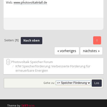
Web:
www.photovoltaik4all.de
Seiten: [
1
]
Nach oben
« vorheriges
nächstes »
Photovoltaik Speicher Forum
KfW Speicherförderung: Verbesserte Förderung für
erneuerbare Energien
Gehe zu:
Theme by
SMFTricks