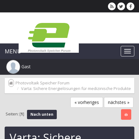
MENU
Gast
Photovoltaik Speicher Forum
Varta: Sichere Energielösungen für medizinische Produkte
« vorheriges
nächstes »
Seiten: [
1
]
Nach unten
Varta: Sichere