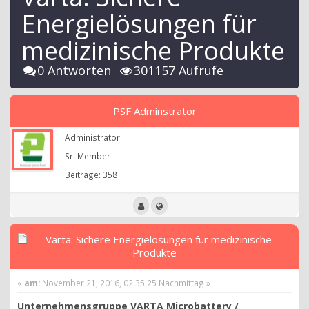
Energielösungen für
medizinische Produkte
0 Antworten
301157 Aufrufe
PSF Adminstrator
Administrator
Sr. Member
Beiträge: 358
Varta: Sichere Energielösungen für medizinische
Produkte
«
am:
November 21, 2016, 02:35:25 Nachmittag »
Unternehmensgruppe VARTA Microbattery /