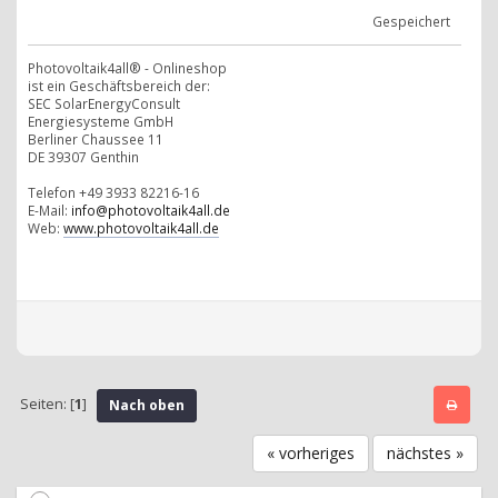
Gespeichert
Photovoltaik4all® - Onlineshop
ist ein Geschäftsbereich der:
SEC SolarEnergyConsult
Energiesysteme GmbH
Berliner Chaussee 11
DE 39307 Genthin
Telefon +49 3933 82216-16
E-Mail:
info@photovoltaik4all.de
Web:
www.photovoltaik4all.de
Seiten: [
1
]
Nach oben
« vorheriges
nächstes »