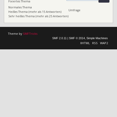
Fixiertes Thema
Normales Thema
Umfrage
Heißes Thema (mehr als 15 Antworten)
Sehr heißes Thema (mehr als 25 Antworten)
Theme by
SMFTricks
SMF 2.0.11
|
SMF © 2014
,
Simple Machines
XHTML
RSS
WAP2