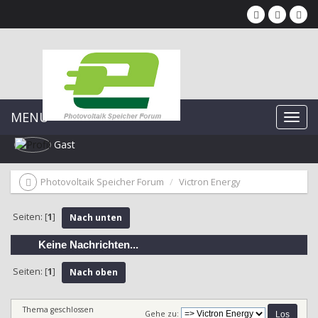
MENU
Gast
Photovoltaik Speicher Forum
Victron Energy
Seiten: [
1
]
Nach unten
Keine Nachrichten...
Seiten: [
1
]
Nach oben
Thema geschlossen
Gehe zu: