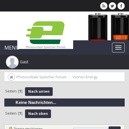
MENU
Gast
Photovoltaik Speicher Forum
Victron Energy
Seiten: [
1
]
Nach unten
Keine Nachrichten...
Seiten: [
1
]
Nach oben
Thema geschlossen