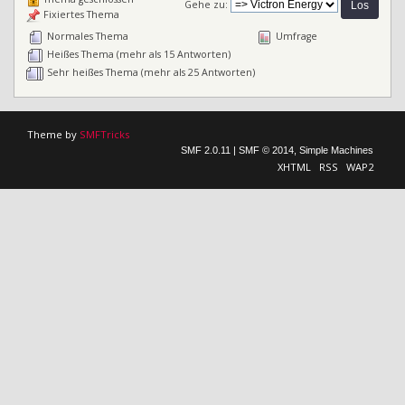
Gehe zu:
Fixiertes Thema
Normales Thema
Umfrage
Heißes Thema (mehr als 15 Antworten)
Sehr heißes Thema (mehr als 25 Antworten)
Theme by
SMFTricks
SMF 2.0.11
|
SMF © 2014
,
Simple Machines
XHTML
RSS
WAP2