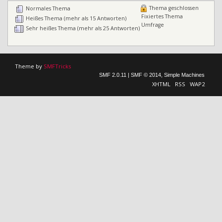
Thema geschlossen
Normales Thema
Fixiertes Thema
Heißes Thema (mehr als 15 Antworten)
Umfrage
Sehr heißes Thema (mehr als 25 Antworten)
Theme by
SMFTricks
SMF 2.0.11
|
SMF © 2014
,
Simple Machines
XHTML
RSS
WAP2