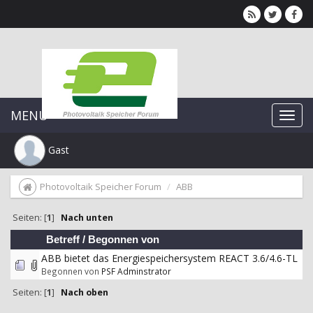
MENU
Gast
Photovoltaik Speicher Forum
ABB
Seiten: [
1
]
Nach unten
Betreff
/
Begonnen von
ABB bietet das Energiespeichersystem REACT 3.6/4.6-TL
Begonnen von
PSF Adminstrator
Seiten: [
1
]
Nach oben