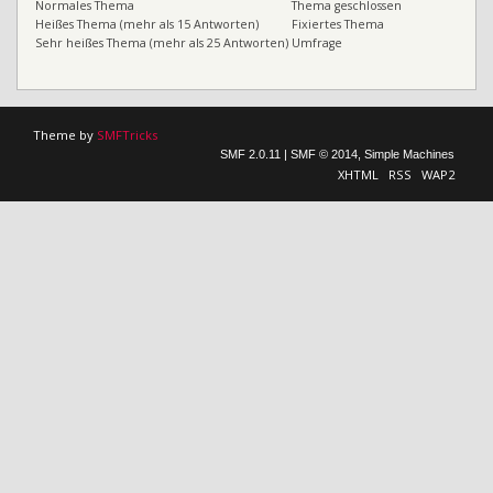
Normales Thema
Thema geschlossen
Heißes Thema (mehr als 15 Antworten)
Fixiertes Thema
Sehr heißes Thema (mehr als 25 Antworten)
Umfrage
Theme by
SMFTricks
SMF 2.0.11
|
SMF © 2014
,
Simple Machines
XHTML
RSS
WAP2