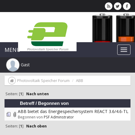
MENU
Gast
Photovoltaik Speicher Forum
ABB
Seiten: [
1
]
Nach unten
Betreff
/
Begonnen von
ABB bietet das Energiespeichersystem REACT 3.6/4.6-TL
Begonnen von
PSF Adminstrator
Seiten: [
1
]
Nach oben