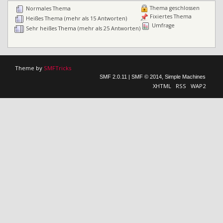
Thema geschlossen
Normales Thema
Fixiertes Thema
Heißes Thema (mehr als 15 Antworten)
Umfrage
Sehr heißes Thema (mehr als 25 Antworten)
Theme by
SMFTricks
SMF 2.0.11
|
SMF © 2014
,
Simple Machines
XHTML
RSS
WAP2