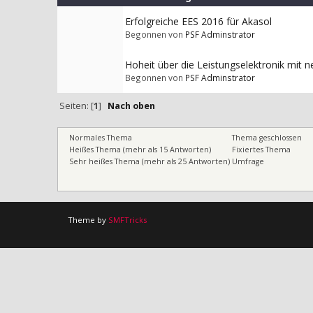
Erfolgreiche EES 2016 für Akasol
Begonnen von
PSF Adminstrator
Hoheit über die Leistungselektronik mit 
Begonnen von
PSF Adminstrator
Seiten: [
1
]
Nach oben
Normales Thema
Thema geschlossen
Heißes Thema (mehr als 15 Antworten)
Fixiertes Thema
Sehr heißes Thema (mehr als 25 Antworten)
Umfrage
Theme by
SMFTricks