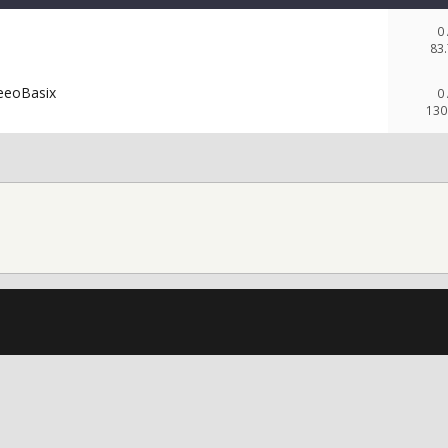
0
83.
neeoBasix
0
130