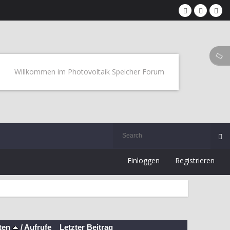
Willkommen im Photovoltaik Speicher Forum
Einloggen
Registrieren
ten
/
Aufrufe
Letzter Beitrag