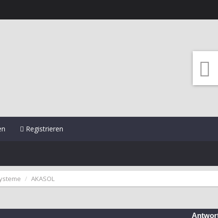
en
Registrieren
systeme
AKASOL
Antwor