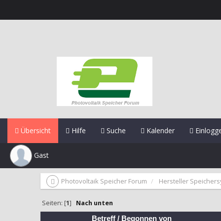
Übersicht
Hilfe
Suche
Kalender
Einlogg
Gast
Photovoltaik Speicher Forum
Hersteller Speicher
Seiten: [
1
]
Nach unten
Betreff
/
Begonnen von