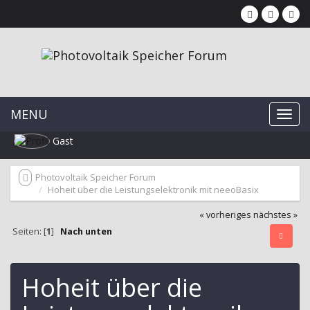
MENU
Gast
Photovoltaik Speicher Forum
Hoheit über die Leistungselektronik mit neeoBasix
« vorheriges
nächstes »
Seiten: [
1
]
Nach unten
Hoheit über die