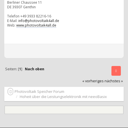
Berliner Chaussee 11
DE 39307 Genthin
Telefon +49 3933 82216-16
E-Mail:
info@photovoltaik4all.de
Web:
www.photovoltaik4all.de
Seiten: [
1
]
Nach oben
« vorheriges
nächstes »
Photovoltaik Speicher Forum
Hoheit über die Leistungselektronik mit neeoBasix