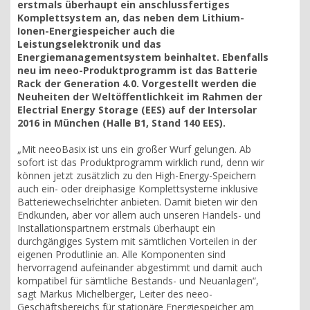
erstmals überhaupt ein anschlussfertiges
Komplettsystem an, das neben dem Lithium-
Ionen-Energiespeicher auch die
Leistungselektronik und das
Energiemanagementsystem beinhaltet. Ebenfalls
neu im neeo-Produktprogramm ist das Batterie
Rack der Generation 4.0. Vorgestellt werden die
Neuheiten der Weltöffentlichkeit im Rahmen der
Electrial Energy Storage (EES) auf der Intersolar
2016 in München (Halle B1, Stand 140 EES).
„Mit neeoBasix ist uns ein großer Wurf gelungen. Ab
sofort ist das Produktprogramm wirklich rund, denn wir
können jetzt zusätzlich zu den High-Energy-Speichern
auch ein- oder dreiphasige Komplettsysteme inklusive
Batteriewechselrichter anbieten. Damit bieten wir den
Endkunden, aber vor allem auch unseren Handels- und
Installationspartnern erstmals überhaupt ein
durchgängiges System mit sämtlichen Vorteilen in der
eigenen Produtlinie an. Alle Komponenten sind
hervorragend aufeinander abgestimmt und damit auch
kompatibel für sämtliche Bestands- und Neuanlagen“,
sagt Markus Michelberger, Leiter des neeo-
Geschäftsbereichs für stationäre Energiespeicher am