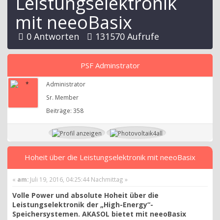
Leistungselektronik
mit neeoBasix
0 Antworten
131570 Aufrufe
PSF Adminstrator
Administrator
Sr. Member
Beiträge: 358
Hoheit über die Leistungselektronik mit neeoBasix
«
am:
Juli 19, 2016, 04:25:44 Nachmittag »
Volle Power und absolute Hoheit über die
Leistungselektronik der „High-Energy“-
Speichersystemen. AKASOL bietet mit neeoBasix