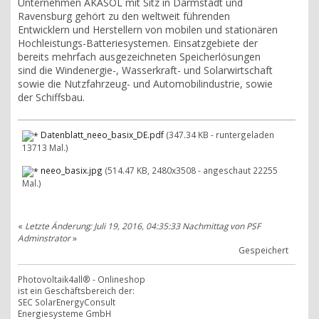
Unternehmen AKASOL mit Sitz in Darmstadt und
Ravensburg gehört zu den weltweit führenden
Entwicklern und Herstellern von mobilen und stationären
Hochleistungs-Batteriesystemen. Einsatzgebiete der
bereits mehrfach ausgezeichneten Speicherlösungen
sind die Windenergie-, Wasserkraft- und Solarwirtschaft
sowie die Nutzfahrzeug- und Automobilindustrie, sowie
der Schiffsbau.
Datenblatt_neeo_basix_DE.pdf
(347.34 KB - runtergeladen
13713 Mal.)
neeo_basix.jpg
(514.47 KB, 2480x3508 - angeschaut 22255
Mal.)
«
Letzte Änderung: Juli 19, 2016, 04:35:33 Nachmittag von PSF
Adminstrator
»
Gespeichert
Photovoltaik4all® - Onlineshop
ist ein Geschäftsbereich der:
SEC SolarEnergyConsult
Energiesysteme GmbH