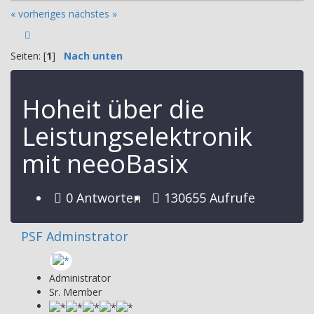
« vorheriges
nächstes »
Seiten: [
1
]
Nach unten
Hoheit über die
Leistungselektronik
mit neeoBasix
0 Antworten
130655 Aufrufe
PSF Adminstrator
Administrator
Sr. Member