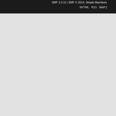
SMF 2.0.11
|
SMF © 2014
,
Simple Machines
XHTML
RSS
WAP2