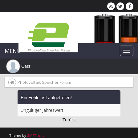
MENU
Gast
Photovoltaik Speicher Forum
Ein Fehler ist aufgetreten!
Ungültiger Jahreswert.
Zurück
Theme by
SMFTricks