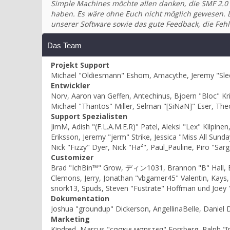
Simple Machines möchte allen danken, die SMF 2.0 
haben. Es wäre ohne Euch nicht möglich gewesen. Di
unserer Software sowie das gute Feedback, die F
Das Team
Projekt Support
Michael "Oldiesmann" Eshom, Amacythe, Jeremy "Slee
Entwickler
Norv, Aaron van Geffen, Antechinus, Bjoern "Bloc" Kr
Michael "Thantos" Miller, Selman "[SiNaN]" Eser, The
Support Spezialisten
JimM, Adish "(F.L.A.M.E.R)" Patel, Aleksi "Lex" Kilpi
Eriksson, Jeremy "jerm" Strike, Jessica "Miss All Sunda
Nick "Fizzy" Dyer, Nick "Ha²", Paul_Pauline, Piro "S
Customizer
Brad "IchBin™" Grow, ディン1031, Brannon "B" Hall, Bry
Clemons, Jerry, Jonathan "vbgamer45" Valentin, Kays
snork13, Spuds, Steven "Fustrate" Hoffman und Joey 
Dokumentation
Joshua "groundup" Dickerson, AngellinaBelle, Daniel 
Marketing
Kindred, Marcus "cσσкιє мσηѕтєя" Forsberg, Ralph "[