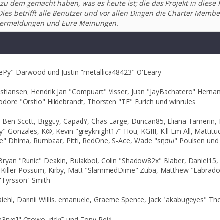
zu dem gemacht haben, was es heute ist; die das Projekt in diese 
es betrifft alle Benutzer und vor allen Dingen die Charter Member
ehlermeldungen und Eure Meinungen.
Py" Darwood und Justin "metallica48423" O'Leary
istiansen, Hendrik Jan "Compuart" Visser, Juan "JayBachatero" Herna
odore "Orstio" Hildebrandt, Thorsten "TE" Eurich und winrules
nen, Ben Scott, Bigguy, CapadY, Chas Large, Duncan85, Eliana Tamerin,
y" Gonzales, K@, Kevin "greyknight17" Hou, KGIII, Kill Em All, Mattitud
arge" Dhima, Rumbaar, Pitti, RedOne, S-Ace, Wade "sησω" Poulsen und
an "Runic" Deakin, Bulakbol, Colin "Shadow82x" Blaber, Daniel15, 
, Killer Possum, Kirby, Matt "SlammedDime" Zuba, Matthew "Labradood
"Tyrsson" Smith
Diehl, Dannii Willis, emanuele, Graeme Spence, Jack "akabugeyes" Th
n3rve]" Otowo, rickC und Tony Reid