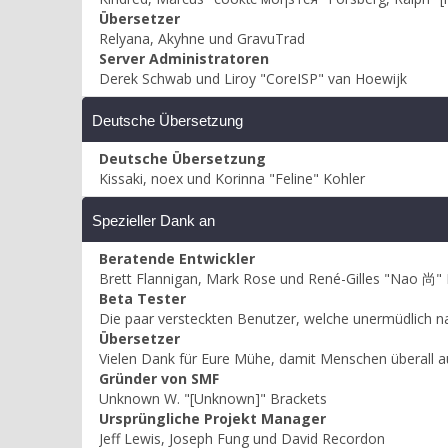
Übersetzer
Relyana, Akyhne und GravuTrad
Server Administratoren
Derek Schwab und Liroy "CoreISP" van Hoewijk
Deutsche Übersetzung
Deutsche Übersetzung
Kissaki, noex und Korinna "Feline" Kohler
Spezieller Dank an
Beratende Entwickler
Brett Flannigan, Mark Rose und René-Gilles "Nao 尚"
Beta Tester
Die paar versteckten Benutzer, welche unermüdlich n
Übersetzer
Vielen Dank für Eure Mühe, damit Menschen überall 
Gründer von SMF
Unknown W. "[Unknown]" Brackets
Ursprüngliche Projekt Manager
Jeff Lewis, Joseph Fung und David Recordon