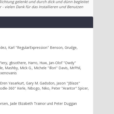
Richtung gelenkt und durch dick und dünn begleitet
 - vielen Dank für das Installieren und Benutzen
ndez, Karl "RegularExpression" Benson, Grudge,
 Fiery, gbsothere, Harro, Huw, Jan-Olof "Owdy"
e, Mashby, Mick G., Michele "Illori" Davis, MrPhil,
 xenovanis
Eren Yasarkurt, Gary M. Gadsdon, Jason "JBlaze"
le-360" Kerle, Nibogo, Niko, Peter "Arantor" Spicer,
orsen, Jade Elizabeth Trainor und Peter Duggan