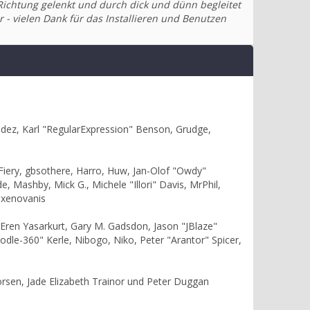
Richtung gelenkt und durch dick und dünn begleitet
 - vielen Dank für das Installieren und Benutzen
ndez, Karl "RegularExpression" Benson, Grudge,
 Fiery, gbsothere, Harro, Huw, Jan-Olof "Owdy"
e, Mashby, Mick G., Michele "Illori" Davis, MrPhil,
 xenovanis
Eren Yasarkurt, Gary M. Gadsdon, Jason "JBlaze"
le-360" Kerle, Nibogo, Niko, Peter "Arantor" Spicer,
orsen, Jade Elizabeth Trainor und Peter Duggan