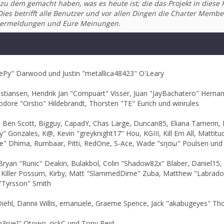
zu dem gemacht haben, was es heute ist; die das Projekt in diese 
es betrifft alle Benutzer und vor allen Dingen die Charter Member
ehlermeldungen und Eure Meinungen.
Py" Darwood und Justin "metallica48423" O'Leary
istiansen, Hendrik Jan "Compuart" Visser, Juan "JayBachatero" Herna
odore "Orstio" Hildebrandt, Thorsten "TE" Eurich und winrules
nen, Ben Scott, Bigguy, CapadY, Chas Large, Duncan85, Eliana Tamerin,
y" Gonzales, K@, Kevin "greyknight17" Hou, KGIII, Kill Em All, Mattitud
arge" Dhima, Rumbaar, Pitti, RedOne, S-Ace, Wade "sησω" Poulsen und
an "Runic" Deakin, Bulakbol, Colin "Shadow82x" Blaber, Daniel15, 
, Killer Possum, Kirby, Matt "SlammedDime" Zuba, Matthew "Labradood
"Tyrsson" Smith
Diehl, Dannii Willis, emanuele, Graeme Spence, Jack "akabugeyes" Th
n3rve]" Otowo, rickC und Tony Reid