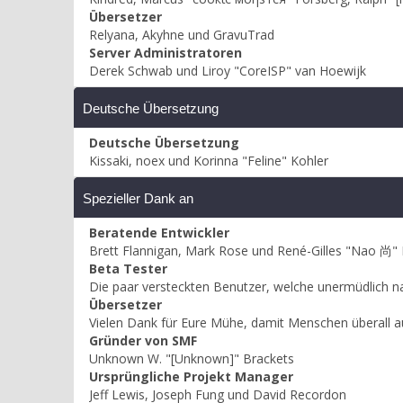
Übersetzer
Relyana, Akyhne und GravuTrad
Server Administratoren
Derek Schwab und Liroy "CoreISP" van Hoewijk
Deutsche Übersetzung
Deutsche Übersetzung
Kissaki, noex und Korinna "Feline" Kohler
Spezieller Dank an
Beratende Entwickler
Brett Flannigan, Mark Rose und René-Gilles "Nao 尚"
Beta Tester
Die paar versteckten Benutzer, welche unermüdlich n
Übersetzer
Vielen Dank für Eure Mühe, damit Menschen überall 
Gründer von SMF
Unknown W. "[Unknown]" Brackets
Ursprüngliche Projekt Manager
Jeff Lewis, Joseph Fung und David Recordon