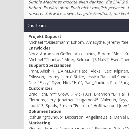
Simple Machines möchte allen danken, die SMF 2.0 
haben. Es wäre ohne Euch nicht möglich gewesen. Di
unserer Software sowie das gute Feedback, die F
Das Team
Projekt Support
Michael "Oldiesmann" Eshom, Amacythe, Jeremy "Slee
Entwickler
Norv, Aaron van Geffen, Antechinus, Bjoern "Bloc" Kr
Michael "Thantos" Miller, Selman "[SiNaN]" Eser, The
Support Spezialisten
JimM, Adish "(F.L.A.M.E.R)" Patel, Aleksi "Lex" Kilpi
Eriksson, Jeremy "jerm" Strike, Jessica "Miss All Sunda
Nick "Fizzy" Dyer, Nick "Ha²", Paul_Pauline, Piro "S
Customizer
Brad "IchBin™" Grow, ディン1031, Brannon "B" Hall, Bry
Clemons, Jerry, Jonathan "vbgamer45" Valentin, Kays
snork13, Spuds, Steven "Fustrate" Hoffman und Joey 
Dokumentation
Joshua "groundup" Dickerson, AngellinaBelle, Daniel 
Marketing
Kindred, Marcus "cσσкιє мσηѕтєя" Forsberg, Ralph "[