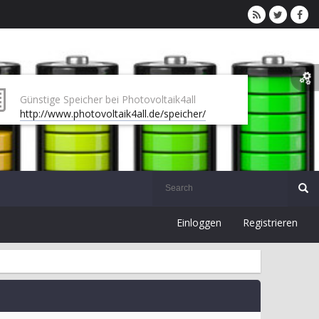
Günstige Speicher bei Photovoltaik4all
http://www.photovoltaik4all.de/speicher/
Einloggen
Registrieren