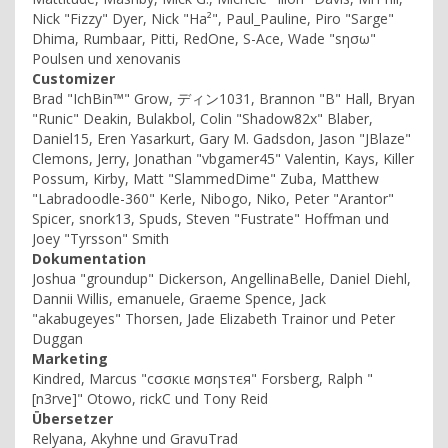
Nick "Fizzy" Dyer, Nick "Ha²", Paul_Pauline, Piro "Sarge"
Dhima, Rumbaar, Pitti, RedOne, S-Ace, Wade "sησω"
Poulsen und xenovanis
Customizer
Brad "IchBin™" Grow, ディン1031, Brannon "B" Hall, Bryan
"Runic" Deakin, Bulakbol, Colin "Shadow82x" Blaber,
Daniel15, Eren Yasarkurt, Gary M. Gadsdon, Jason "JBlaze"
Clemons, Jerry, Jonathan "vbgamer45" Valentin, Kays, Killer
Possum, Kirby, Matt "SlammedDime" Zuba, Matthew
"Labradoodle-360" Kerle, Nibogo, Niko, Peter "Arantor"
Spicer, snork13, Spuds, Steven "Fustrate" Hoffman und
Joey "Tyrsson" Smith
Dokumentation
Joshua "groundup" Dickerson, AngellinaBelle, Daniel Diehl,
Dannii Willis, emanuele, Graeme Spence, Jack
"akabugeyes" Thorsen, Jade Elizabeth Trainor und Peter
Duggan
Marketing
Kindred, Marcus "cσσкιє мσηѕтєя" Forsberg, Ralph "
[n3rve]" Otowo, rickC und Tony Reid
Übersetzer
Relyana, Akyhne und GravuTrad