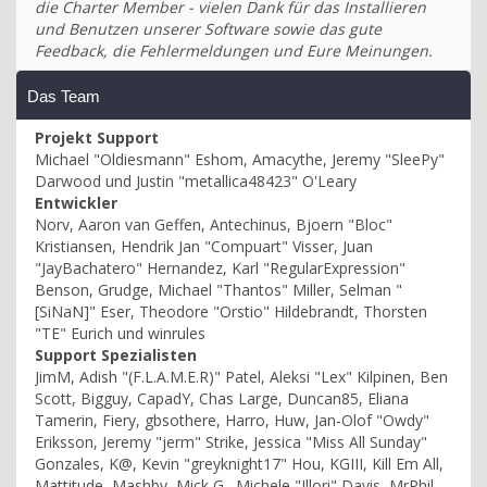
die Charter Member - vielen Dank für das Installieren
und Benutzen unserer Software sowie das gute
Feedback, die Fehlermeldungen und Eure Meinungen.
Das Team
Projekt Support
Michael "Oldiesmann" Eshom, Amacythe, Jeremy "SleePy"
Darwood und Justin "metallica48423" O'Leary
Entwickler
Norv, Aaron van Geffen, Antechinus, Bjoern "Bloc"
Kristiansen, Hendrik Jan "Compuart" Visser, Juan
"JayBachatero" Hernandez, Karl "RegularExpression"
Benson, Grudge, Michael "Thantos" Miller, Selman "
[SiNaN]" Eser, Theodore "Orstio" Hildebrandt, Thorsten
"TE" Eurich und winrules
Support Spezialisten
JimM, Adish "(F.L.A.M.E.R)" Patel, Aleksi "Lex" Kilpinen, Ben
Scott, Bigguy, CapadY, Chas Large, Duncan85, Eliana
Tamerin, Fiery, gbsothere, Harro, Huw, Jan-Olof "Owdy"
Eriksson, Jeremy "jerm" Strike, Jessica "Miss All Sunday"
Gonzales, K@, Kevin "greyknight17" Hou, KGIII, Kill Em All,
Mattitude, Mashby, Mick G., Michele "Illori" Davis, MrPhil,