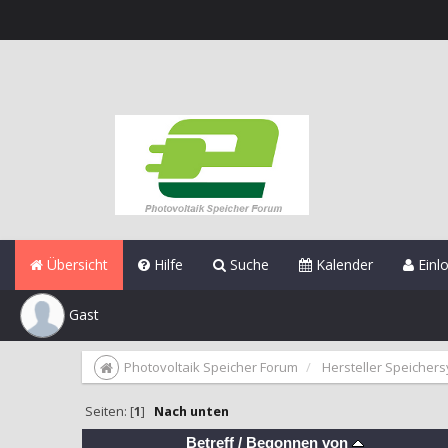
Übersicht
Hilfe
Suche
Kalender
Einl
Gast
Photovoltaik Speicher Forum
Hersteller Speicher
Seiten: [
1
]
Nach unten
Betreff
/
Begonnen von