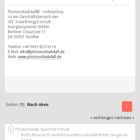
Photovoltaik4all® - Onlineshop
ist ein Geschäftsbereich der:
SEC SolarEnergyConsult
Energiesysteme GmbH
Berliner Chaussee 11
DE 39307 Genthin
Telefon +49 3933 82216-16
E-Mail:
info@photovoltaik4all.de
Web:
www.photovoltaik4all.de
Seiten: [
1
]
Nach oben
« vorheriges
nächstes »
Photovoltaik Speicher Forum
EuPD Research verleiht Kundenzufriedenheits-Siegel an