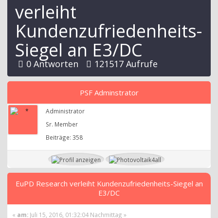
verleiht
Kundenzufriedenheits-
Siegel an E3/DC
0 Antworten
121517 Aufrufe
PSF Adminstrator
Administrator
Sr. Member
Beiträge: 358
EuPD Research verleiht Kundenzufriedenheits-Siegel an
E3/DC
«
am:
Juli 15, 2016, 01:32:04 Nachmittag »