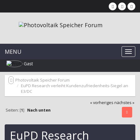
MENU
Gast
Photovoltaik Speicher Forum
EuPD Research verleiht Kundenzufriedenheits-Siegel an
E3/DC
« vorheriges
nächstes »
Seiten: [
1
]
Nach unten
EuPD Research