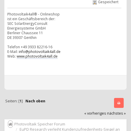
Gespeichert
Photovoltaik4all® - Onlineshop
ist ein Geschäftsbereich der:
SEC SolarEnergyConsult
Energiesysteme GmbH
Berliner Chaussee 11
DE 39307 Genthin
Telefon +49 3933 82216-16
E-Mail:
info@photovoltaik4all.de
Web:
www.photovoltaik4all.de
Seiten: [
1
]
Nach oben
« vorheriges
nächstes »
Photovoltaik Speicher Forum
EuPD Research verleiht Kundenzufriedenheits-Siegel an