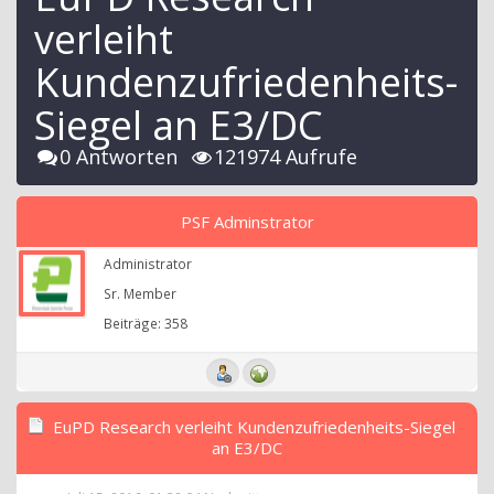
verleiht
Kundenzufriedenheits-
Siegel an E3/DC
0 Antworten
121974 Aufrufe
PSF Adminstrator
Administrator
Sr. Member
Beiträge: 358
EuPD Research verleiht Kundenzufriedenheits-Siegel
an E3/DC