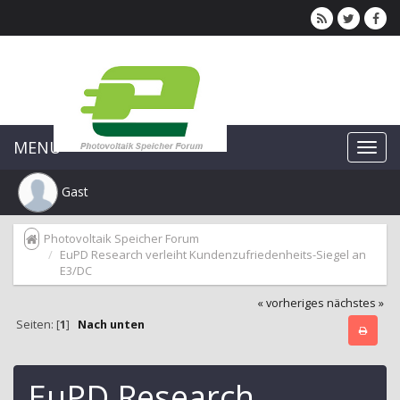
MENU
Gast
Photovoltaik Speicher Forum
EuPD Research verleiht Kundenzufriedenheits-Siegel an
E3/DC
« vorheriges
nächstes »
Seiten: [
1
]
Nach unten
EuPD Research