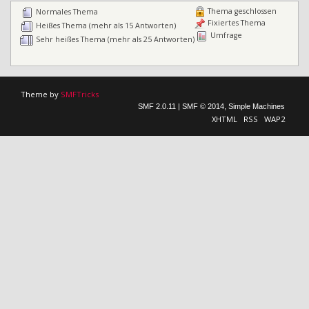
Thema geschlossen
Normales Thema
Fixiertes Thema
Heißes Thema (mehr als 15 Antworten)
Umfrage
Sehr heißes Thema (mehr als 25 Antworten)
Theme by
SMFTricks
SMF 2.0.11
|
SMF © 2014
,
Simple Machines
XHTML
RSS
WAP2