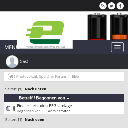
MENU
Gast
Photovoltaik Speicher Forum
EEG
Seiten: [
1
]
Nach unten
Betreff
/
Begonnen von
Finaler Leitfaden EEG-Umlage
Begonnen von
PSF Adminstrator
Seiten: [
1
]
Nach oben