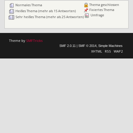
Thema geschlossen
Normales Thema
Fixiertes Thema
Heißes Thema (mehr als 15 Antworten)
Umfrage
Sehr heißes Thema (mehr als 25 Antworten)
Theme by
SMFTricks
SMF 2.0.11
|
SMF © 2014
,
Simple Machines
XHTML
RSS
WAP2