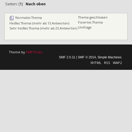
Seiten: [
1
]
Nach oben
Thema geschlossen
Normales Thema
Fixiertes Thema
Heißes Thema (mehr als 15 Antworten)
Umfrage
Sehr heißes Thema (mehr als 25 Antworten)
Theme by
SMFTricks
SMF 2.0.11
|
SMF © 2014
,
Simple Machines
XHTML
RSS
WAP2