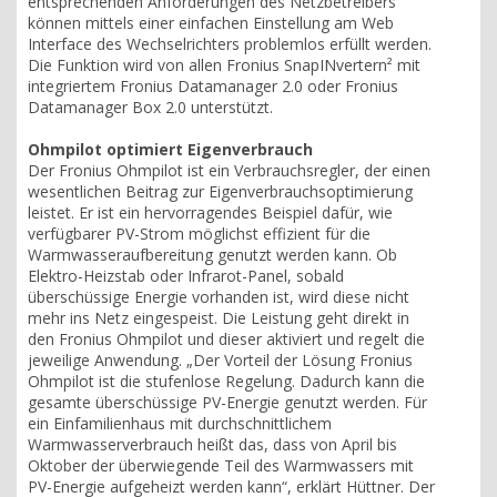
entsprechenden Anforderungen des Netzbetreibers
können mittels einer einfachen Einstellung am Web
Interface des Wechselrichters problemlos erfüllt werden.
Die Funktion wird von allen Fronius SnapINvertern² mit
integriertem Fronius Datamanager 2.0 oder Fronius
Datamanager Box 2.0 unterstützt.
Ohmpilot optimiert Eigenverbrauch
Der Fronius Ohmpilot ist ein Verbrauchsregler, der einen
wesentlichen Beitrag zur Eigenverbrauchsoptimierung
leistet. Er ist ein hervorragendes Beispiel dafür, wie
verfügbarer PV-Strom möglichst effizient für die
Warmwasseraufbereitung genutzt werden kann. Ob
Elektro-Heizstab oder Infrarot-Panel, sobald
überschüssige Energie vorhanden ist, wird diese nicht
mehr ins Netz eingespeist. Die Leistung geht direkt in
den Fronius Ohmpilot und dieser aktiviert und regelt die
jeweilige Anwendung. „Der Vorteil der Lösung Fronius
Ohmpilot ist die stufenlose Regelung. Dadurch kann die
gesamte überschüssige PV-Energie genutzt werden. Für
ein Einfamilienhaus mit durchschnittlichem
Warmwasserverbrauch heißt das, dass von April bis
Oktober der überwiegende Teil des Warmwassers mit
PV-Energie aufgeheizt werden kann“, erklärt Hüttner. Der