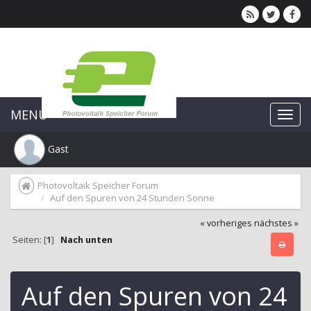
MENU
Gast
Photovoltaik Speicher Forum
Auf den Spuren von 24 Stunden Sonne
« vorheriges
nächstes »
Seiten: [
1
]
Nach unten
Auf den Spuren von 24