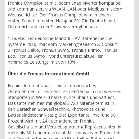
Fronius Ohmpilot ist mit jedem SnapINverter kompatibel
und kommuniziert via WLAN, LAN oder Modbus mit dem
Wechselrichter. Der Fronius Ohmpilot wird in einem
ersten Schritt im ersten Halbjahr 2017 in Deutschland,
Österreich und in der Schweiz verfügbar sein.
1 Quelle: Der deutsche Markt für PV-Batteriespeicher-
Systeme 2016, macRom Marketingresearch & Consult
2 Fronius Galvo, Fronius Symo, Fronius Primo, Fronius
Eco. Fronius Symo Hybrid unterstützt aktuell ein
minimales Leistungslimit von 10%.
Über die Fronius International GmbH
Fronius International ist ein österreichisches
Unternehmen mit Firmensitz in Pettenbach und weiteren
Standorten in Wels, Thalheim, Steinhaus und Sattledt.
Das Unternehmen mit global 3.723 Mitarbeitern ist in
den Bereichen Schweißtechnik, Photovoltaik und
Batterieladetechnik tätig. Der Exportanteil mit rund 90
Prozent wird mit 24 internationalen Fronius
Gesellschaften und Vertriebspartnern/ Repräsentanten in
mehr als 60 Ländern erreicht. Mit innovativen Produkten
und Dienstleistungen sowie 838 erteilten Patenten ist