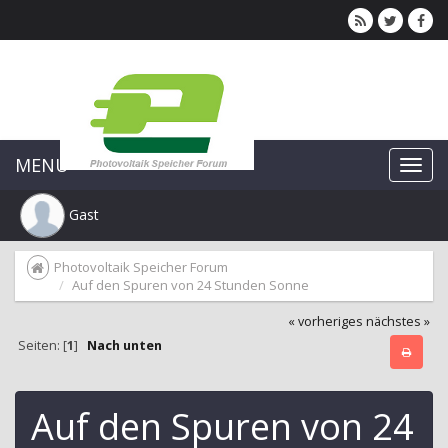
MENU
Gast
Photovoltaik Speicher Forum
Auf den Spuren von 24 Stunden Sonne
« vorheriges
nächstes »
Seiten: [
1
]
Nach unten
Auf den Spuren von 24