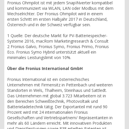
Fronius Ohmpilot ist mit jedem SnapINverter kompatibel
und kommuniziert via WLAN, LAN oder Modbus mit dem
Wechselrichter. Der Fronius Ohmpilot wird in einem
ersten Schritt im ersten Halbjahr 2017 in Deutschland,
Österreich und in der Schweiz verfügbar sein.
1 Quelle: Der deutsche Markt für PV-Batteriespeicher-
Systeme 2016, macRom Marketingresearch & Consult
2 Fronius Galvo, Fronius Symo, Fronius Primo, Fronius
Eco. Fronius Symo Hybrid unterstützt aktuell ein
minimales Leistungslimit von 10%.
Über die Fronius International GmbH
Fronius International ist ein österreichisches
Unternehmen mit Firmensitz in Pettenbach und weiteren
Standorten in Wels, Thalheim, Steinhaus und Sattledt.
Das Unternehmen mit global 3.723 Mitarbeitern ist in
den Bereichen Schweißtechnik, Photovoltaik und
Batterieladetechnik tätig. Der Exportanteil mit rund 90
Prozent wird mit 24 internationalen Fronius
Gesellschaften und Vertriebspartnern/ Repräsentanten in
mehr als 60 Ländern erreicht. Mit innovativen Produkten
und Dienstleistungen sowie 838 erteilten Patenten ist