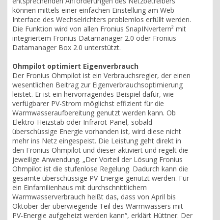
entsprechenden Anforderungen des Netzbetreibers
können mittels einer einfachen Einstellung am Web
Interface des Wechselrichters problemlos erfüllt werden.
Die Funktion wird von allen Fronius SnapINvertern² mit
integriertem Fronius Datamanager 2.0 oder Fronius
Datamanager Box 2.0 unterstützt.
Ohmpilot optimiert Eigenverbrauch
Der Fronius Ohmpilot ist ein Verbrauchsregler, der einen
wesentlichen Beitrag zur Eigenverbrauchsoptimierung
leistet. Er ist ein hervorragendes Beispiel dafür, wie
verfügbarer PV-Strom möglichst effizient für die
Warmwasseraufbereitung genutzt werden kann. Ob
Elektro-Heizstab oder Infrarot-Panel, sobald
überschüssige Energie vorhanden ist, wird diese nicht
mehr ins Netz eingespeist. Die Leistung geht direkt in
den Fronius Ohmpilot und dieser aktiviert und regelt die
jeweilige Anwendung. „Der Vorteil der Lösung Fronius
Ohmpilot ist die stufenlose Regelung. Dadurch kann die
gesamte überschüssige PV-Energie genutzt werden. Für
ein Einfamilienhaus mit durchschnittlichem
Warmwasserverbrauch heißt das, dass von April bis
Oktober der überwiegende Teil des Warmwassers mit
PV-Energie aufgeheizt werden kann“, erklärt Hüttner. Der