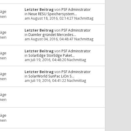
Letzter Beitrag
von
PSF Adminstrator
räge
in
Neue RESU Speichersystem...
men
am August 18, 2016, 02:14:27 Nachmittag
Letzter Beitrag
von
PSF Adminstrator
räge
in
Daimler gründet Mercedes...
men
am August 04, 2016, 04:48:47 Nachmittag
Letzter Beitrag
von
PSF Adminstrator
räge
in
SolarEdge StorEdge Paket...
men
am Juli 19, 2016, 04:48:20 Nachmittag
Letzter Beitrag
von
PSF Adminstrator
räge
in
SolarWorld SunPac LiOn S...
men
am Juli 19, 2016, 04:41:22 Nachmittag
räge
men
räge
men