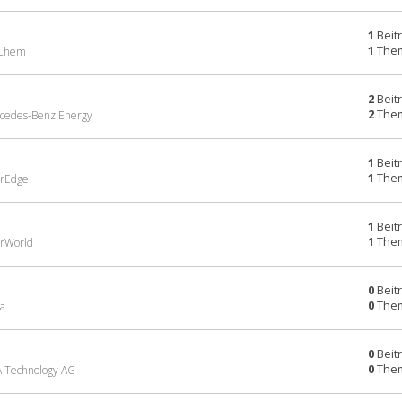
1
Beit
1
The
G Chem
2
Beit
2
The
rcedes-Benz Energy
1
Beit
1
The
arEdge
1
Beit
1
The
arWorld
0
Beit
0
The
la
0
Beit
0
The
A Technology AG