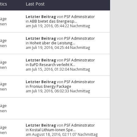
stics
Last Post
Letzter Beitrag
von
PSF Adminstrator
räge
in
ABB bietet das Energiesp...
men
am Juli 19, 2016, 05:44:22 Nachmittag
Letzter Beitrag
von
PSF Adminstrator
räge
in
Hoheit über die Leistung...
men
am Juli 19, 2016, 04:25:44 Nachmittag
Letzter Beitrag
von
PSF Adminstrator
räge
in
EuPD Research verleiht K...
men
am Juli 15, 2016, 01:32:04 Nachmittag
Letzter Beitrag
von
PSF Adminstrator
räge
in
Fronius Energy Package
men
am Juli 19, 2016, 06:02:33 Nachmittag
räge
men
Letzter Beitrag
von
PSF Adminstrator
räge
in
Kostal Lithium-Ionen Spe...
men
am August 18, 2016, 02:11:07 Nachmittag