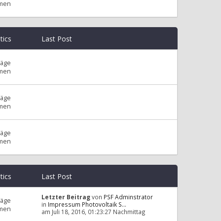
men
stics
Last Post
räge
men
räge
men
räge
men
stics
Last Post
Letzter Beitrag
von
PSF Adminstrator
räge
in
Impressum Photovoltaik S...
men
am Juli 18, 2016, 01:23:27 Nachmittag