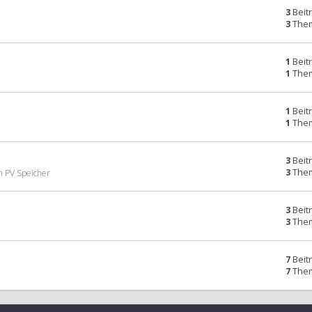
3
Beit
3
The
1
Beit
1
The
1
Beit
1
The
3
Beit
3
The
n PV Speicher
3
Beit
3
The
7
Beit
7
The