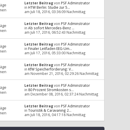
Letzter Beitrag
von
PSF Adminstrator
räge
in
HTW Berlin: Studie zur 5...
men
am Juli 18, 2016, 03:36:09 Nachmittag
Letzter Beitrag
von
PSF Adminstrator
räge
in
Ab sofort Mercedes-Benz ...
men
am Juli 17, 2016, 06:52:43 Nachmittag
Letzter Beitrag
von
PSF Adminstrator
räge
in
Finaler Leitfaden EEG-Um...
men
am Juli 17, 2016, 05:33:00 Nachmittag
Letzter Beitrag
von
PSF Adminstrator
räge
in
KfW Speicherförderung: V...
men
am November 21, 2016, 02:29:26 Nachmittag
Letzter Beitrag
von
PSF Adminstrator
räge
in
80 Prozent Stromkosten s...
men
am Dezember 08, 2016, 02:37:24 Nachmittag
Letzter Beitrag
von
PSF Adminstrator
räge
in
Touristik & Caravaning 2...
men
am Juli 18, 2016, 04:17:18 Nachmittag