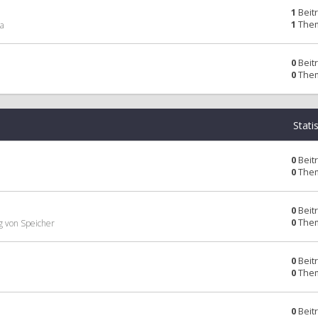
1
Beit
1
The
ta
0
Beit
0
The
Stati
0
Beit
0
The
0
Beit
0
The
g von Speicher
0
Beit
0
The
0
Beit