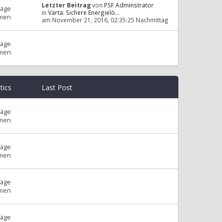
Letzter Beitrag
von
PSF Adminstrator
räge
in
Varta: Sichere Energielö...
men
am November 21, 2016, 02:35:25 Nachmittag
räge
men
stics
Last Post
räge
men
räge
men
räge
men
räge