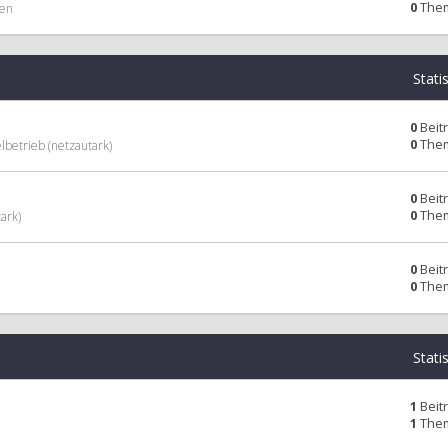
0
The
men
Stati
0
Beit
0
The
lbetrieb (netzautark)
0
Beit
0
The
ark)
0
Beit
0
The
Stati
1
Beit
1
The