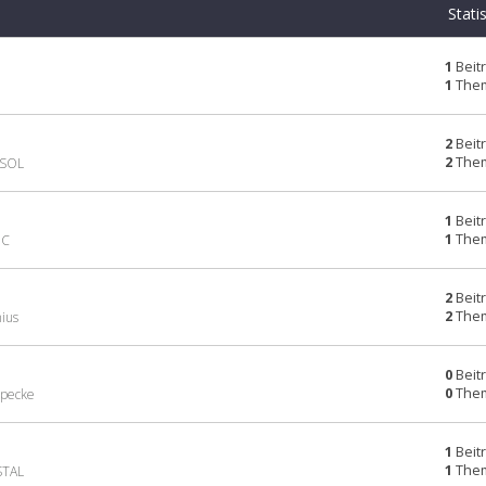
Stati
1
Beit
1
The
2
Beit
2
The
ASOL
1
Beit
1
The
DC
2
Beit
2
The
nius
0
Beit
0
The
ppecke
1
Beit
1
The
STAL