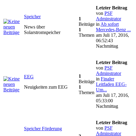
Letzter Beitrag
von
PSF
Speicher
1
Adminstrator
Beiträge
in
Ab sofort
News über
1
Mercedes-Benz ...
Solarstromspeicher
Themen
am Juli 17, 2016,
06:52:43
Nachmittag
Letzter Beitrag
von
PSF
Adminstrator
1
EEG
in
Finaler
Beiträge
Leitfaden EEG-
Neuigkeiten zum EEG
1
Um...
Themen
am Juli 17, 2016,
05:33:00
Nachmittag
Letzter Beitrag
von
PSF
Speicher Förderung
Adminstrator