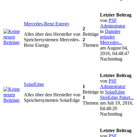
Letzter Beitrag
von
PSF
Mercedes-Benz Energy
Adminstrator
2
in
Daimler
Alles über den Hersteller von
Beiträge
gründet
Speichersystemen Mercedes-
2
Mercedes...
Benz Energy
Themen
am August 04,
2016, 04:48:47
Nachmittag
Letzter Beitrag
von
PSF
SolarEdge
1
Adminstrator
Beiträge
in
SolarEdge
Alles über den Hersteller von
1
StorEdge Paket...
Speichersystemen SolarEdge
Themen
am Juli 19, 2016,
04:48:20
Nachmittag
Letzter Beitrag
von
PSF