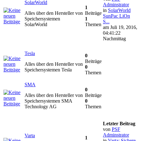
SolarWorld
Adminstrator
1
in
SolarWorld
Alles über den Hersteller von
Beiträge
SunPac LiOn
Speichersystemen
1
S...
SolarWorld
Themen
am Juli 19, 2016,
04:41:22
Nachmittag
Tesla
0
Beiträge
Alles über den Hersteller von
0
Speichersystemen Tesla
Themen
SMA
0
Alles über den Hersteller von
Beiträge
Speichersystemen SMA
0
Technology AG
Themen
Letzter Beitrag
von
PSF
Adminstrator
Varta
1
in
Varta: Sichere