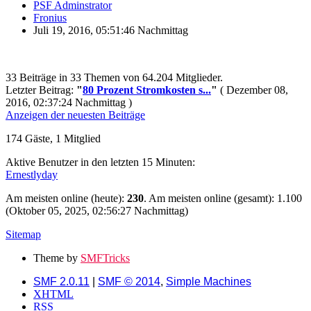
PSF Adminstrator
Fronius
Juli 19, 2016, 05:51:46 Nachmittag
33 Beiträge in 33 Themen von 64.204 Mitglieder.
Letzter Beitrag:
"
80 Prozent Stromkosten s...
"
( Dezember 08,
2016, 02:37:24 Nachmittag )
Anzeigen der neuesten Beiträge
174 Gäste, 1 Mitglied
Aktive Benutzer in den letzten 15 Minuten:
Ernestlyday
Am meisten online (heute):
230
. Am meisten online (gesamt): 1.100
(Oktober 05, 2025, 02:56:27 Nachmittag)
Sitemap
Theme by
SMFTricks
SMF 2.0.11
|
SMF © 2014
,
Simple Machines
XHTML
RSS