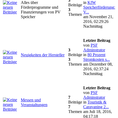
3
Alles über
in
KfW
Beiträge
Förderprogramme und
Speicherförderung:
3
Finanzierungen von PV
V...
Themen
Speicher
am November 21,
2016, 02:29:26
Nachmittag
Letzter Beitrag
von
PSF
3
Adminstrator
Beiträge
in
80 Prozent
Neuigkeiten der Hersteller
3
Stromkosten s...
Themen
am Dezember 08,
2016, 02:37:24
Nachmittag
Letzter Beitrag
von
PSF
7
Adminstrator
Messen und
Beiträge
in
Touristik &
Veranstaltungen
7
Caravaning 2...
Themen
am Juli 18, 2016,
04:17:18