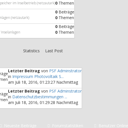
0
Themen
peicher im Inselbetrieb (netzautark)
0
Beiträge
0
Themen
nlagen (netzautark)
0
Beiträge
0
Themen
 Inselanlagen
Statistics
Last Post
Letzter Beitrag
von
PSF Adminstrator
räge
in
Impressum Photovoltaik S...
men
am Juli 18, 2016, 01:23:27 Nachmittag
Letzter Beitrag
von
PSF Adminstrator
räge
in
Datenschutzbestimmungen ...
men
am Juli 18, 2016, 01:29:28 Nachmittag
Neueste Beiträge
Forumstatistiken
Benutzer Onlin