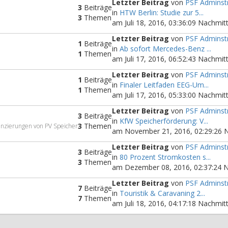
Letzter Beitrag
von
PSF Adminst
3
Beiträge
in
HTW Berlin: Studie zur 5...
3
Themen
am Juli 18, 2016, 03:36:09 Nachmit
Letzter Beitrag
von
PSF Adminst
1
Beiträge
in
Ab sofort Mercedes-Benz ...
1
Themen
am Juli 17, 2016, 06:52:43 Nachmit
Letzter Beitrag
von
PSF Adminst
1
Beiträge
in
Finaler Leitfaden EEG-Um...
1
Themen
am Juli 17, 2016, 05:33:00 Nachmit
Letzter Beitrag
von
PSF Adminst
3
Beiträge
in
KfW Speicherförderung: V...
3
Themen
anzierungen von PV Speicher
am November 21, 2016, 02:29:26 
Letzter Beitrag
von
PSF Adminst
3
Beiträge
in
80 Prozent Stromkosten s...
3
Themen
am Dezember 08, 2016, 02:37:24 
Letzter Beitrag
von
PSF Adminst
7
Beiträge
in
Touristik & Caravaning 2...
7
Themen
am Juli 18, 2016, 04:17:18 Nachmit