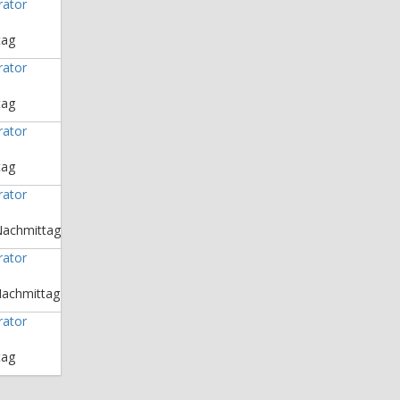
rator
tag
rator
tag
rator
tag
rator
Nachmittag
rator
Nachmittag
rator
tag