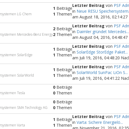
Letzter Beitrag
von
PSF Adm
1
Beiträge
in
Neue RESU Speichersystem.
1
Themen
hersystemen LG Chem
am August 18, 2016, 02:14:27
Letzter Beitrag
von
PSF Adm
2
Beiträge
in
Daimler gründet Mercedes..
2
Themen
hersystemen Mercedes-Benz Energy
am August 04, 2016, 04:48:47
Letzter Beitrag
von
PSF Adm
1
Beiträge
in
SolarEdge StorEdge Paket...
1
Themen
ersystemen SolarEdge
am Juli 19, 2016, 04:48:20 Na
Letzter Beitrag
von
PSF Adm
1
Beiträge
in
SolarWorld SunPac LiOn S...
1
Themen
ersystemen SolarWorld
am Juli 19, 2016, 04:41:22 Na
0
Beiträge
0
Themen
ersystemen Tesla
0
Beiträge
0
Themen
hersystemen SMA Technology AG
Letzter Beitrag
von
PSF Adm
1
Beiträge
in
Varta: Sichere Energielö...
1
Themen
ersystemen Varta
am November 21, 2016, 02:35