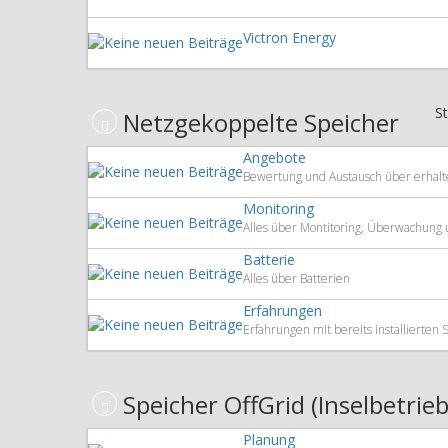
Victron Energy
St
Netzgekoppelte Speicher
Angebote
Bewertung und Austausch über erhal
Monitoring
Alles über Montitoring, Überwachung
Batterie
Alles über Batterien
Erfahrungen
Erfahrungen mit bereits installierte
Speicher OffGrid (Inselbetrieb
Planung