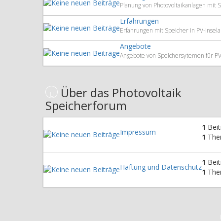
Planung von Photovoltaikanlagen mit S
Erfahrungen
Erfahrungen mit Speicher in PV-Insela
Angebote
Angebote von Speichersytemen für PV
Über das Photovoltaik
Speicherforum
1
Beit
Impressum
1
The
1
Beit
Haftung und Datenschutz
1
The