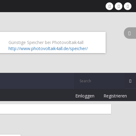
Günstige Speicher bei Photovoltaik4all
http://www.photovoltaik4all.de/speicher/
Einloggen
Registrieren