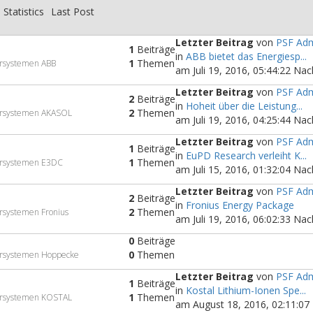
Statistics
Last Post
Letzter Beitrag
von
PSF Adm
1
Beiträge
in
ABB bietet das Energiesp...
1
Themen
hersystemen ABB
am Juli 19, 2016, 05:44:22 Na
Letzter Beitrag
von
PSF Adm
2
Beiträge
in
Hoheit über die Leistung...
2
Themen
hersystemen AKASOL
am Juli 19, 2016, 04:25:44 Na
Letzter Beitrag
von
PSF Adm
1
Beiträge
in
EuPD Research verleiht K...
1
Themen
hersystemen E3DC
am Juli 15, 2016, 01:32:04 Na
Letzter Beitrag
von
PSF Adm
2
Beiträge
in
Fronius Energy Package
2
Themen
ersystemen Fronius
am Juli 19, 2016, 06:02:33 Na
0
Beiträge
0
Themen
hersystemen Hoppecke
Letzter Beitrag
von
PSF Adm
1
Beiträge
in
Kostal Lithium-Ionen Spe...
1
Themen
hersystemen KOSTAL
am August 18, 2016, 02:11:07