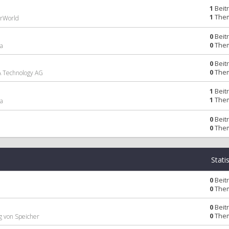
1
Beit
1
The
arWorld
0
Beit
0
The
la
0
Beit
0
The
A Technology AG
1
Beit
1
The
ta
0
Beit
0
The
Stati
0
Beit
0
The
0
Beit
0
The
g von Speicher