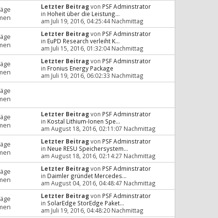
Letzter Beitrag
von
PSF Adminstrator
räge
in
Hoheit über die Leistung...
men
am Juli 19, 2016, 04:25:44 Nachmittag
Letzter Beitrag
von
PSF Adminstrator
räge
in
EuPD Research verleiht K...
men
am Juli 15, 2016, 01:32:04 Nachmittag
Letzter Beitrag
von
PSF Adminstrator
räge
in
Fronius Energy Package
men
am Juli 19, 2016, 06:02:33 Nachmittag
räge
men
Letzter Beitrag
von
PSF Adminstrator
räge
in
Kostal Lithium-Ionen Spe...
men
am August 18, 2016, 02:11:07 Nachmittag
Letzter Beitrag
von
PSF Adminstrator
räge
in
Neue RESU Speichersystem...
men
am August 18, 2016, 02:14:27 Nachmittag
Letzter Beitrag
von
PSF Adminstrator
räge
in
Daimler gründet Mercedes...
men
am August 04, 2016, 04:48:47 Nachmittag
Letzter Beitrag
von
PSF Adminstrator
räge
in
SolarEdge StorEdge Paket...
men
am Juli 19, 2016, 04:48:20 Nachmittag