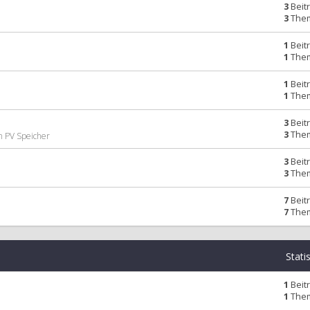
3
Beit
3
The
1
Beit
1
The
1
Beit
1
The
3
Beit
3
The
n PV Speicher
3
Beit
3
The
7
Beit
7
The
Stati
1
Beit
1
The