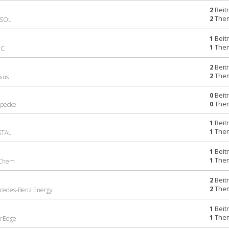
2
Beit
2
The
ASOL
1
Beit
1
The
DC
2
Beit
2
The
nius
0
Beit
0
The
ppecke
1
Beit
1
The
STAL
1
Beit
1
The
G Chem
2
Beit
2
The
rcedes-Benz Energy
1
Beit
1
The
arEdge