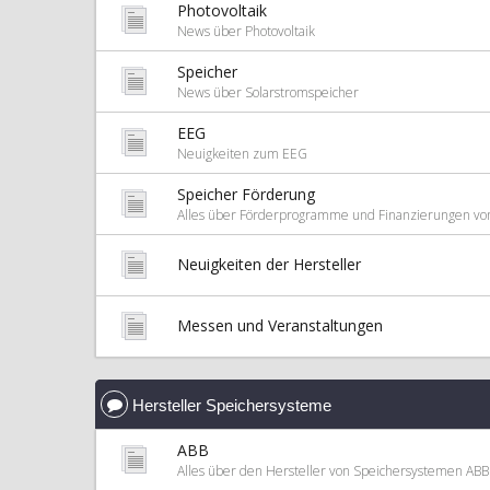
Photovoltaik
News über Photovoltaik
Speicher
News über Solarstromspeicher
EEG
Neuigkeiten zum EEG
Speicher Förderung
Alles über Förderprogramme und Finanzierungen vo
Neuigkeiten der Hersteller
Messen und Veranstaltungen
Hersteller Speichersysteme
ABB
Alles über den Hersteller von Speichersystemen ABB