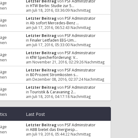
Letzter Beitrag
von
PSF Adminstrator
räge
in
HTW Berlin: Studie zur 5...
men
am Juli 18, 2016, 03:36:09 Nachmittag
Letzter Beitrag
von
PSF Adminstrator
räge
in
Ab sofort Mercedes-Benz ...
men
am Juli 17, 2016, 06:52:43 Nachmittag
Letzter Beitrag
von
PSF Adminstrator
räge
in
Finaler Leitfaden EEG-Um...
men
am Juli 17, 2016, 05:33:00 Nachmittag
Letzter Beitrag
von
PSF Adminstrator
räge
in
KfW Speicherförderung: V...
men
am November 21, 2016, 02:29:26 Nachmittag
Letzter Beitrag
von
PSF Adminstrator
räge
in
80 Prozent Stromkosten s...
men
am Dezember 08, 2016, 02:37:24 Nachmittag
Letzter Beitrag
von
PSF Adminstrator
räge
in
Touristik & Caravaning 2...
men
am Juli 18, 2016, 04:17:18 Nachmittag
stics
Last Post
Letzter Beitrag
von
PSF Adminstrator
räge
in
ABB bietet das Energiesp...
men
am Juli 19, 2016, 05:44:22 Nachmittag