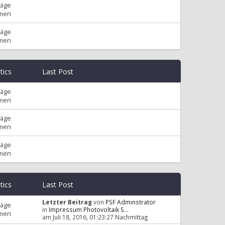
räge
men
räge
men
stics
Last Post
räge
men
räge
men
räge
men
stics
Last Post
Letzter Beitrag
von
PSF Adminstrator
räge
in
Impressum Photovoltaik S...
men
am Juli 18, 2016, 01:23:27 Nachmittag