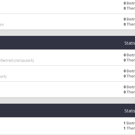
0
Beit
0
The
0
Beit
0
The
men
Stati
0
Beit
0
The
lbetrieb (netzautark)
0
Beit
0
The
ark)
0
Beit
0
The
Stati
1
Beit
1
The