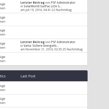
Letzter Beitrag
von
PSF Adminstrator
räge
in
SolarWorld SunPac LiOn S...
men
am Juli 19, 2016, 04:41:22 Nachmittag
räge
men
räge
men
Letzter Beitrag
von
PSF Adminstrator
räge
in
Varta: Sichere Energielö...
men
am November 21, 2016, 02:35:25 Nachmittag
räge
men
stics
Last Post
räge
men
räge
men