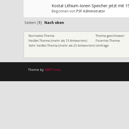
Kostal Lithium-Ionen Speicher jetzt mit 1
Begonnen von
PSF Adminstrator
Seiten: [
1
]
Nach oben
Normales Thema
Thema geschlossen
Heißes Thema (mehr als 15 Antworten)
Fixiertes Thema
Sehr heißes Thema (mehr als 25 Antworten)
Umfrage
Theme by
SMFTricks