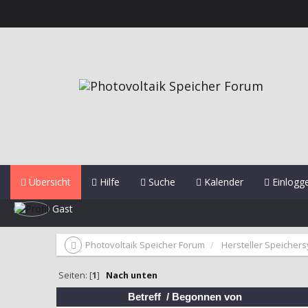
Übersicht
Hilfe
Suche
Kalender
Einlogg
Gast
Photovoltaik Speicher Forum
Hersteller Speicher
Seiten: [
1
]
Nach unten
Betreff
/
Begonnen von