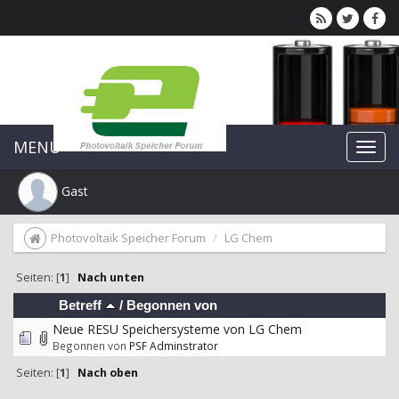
MENU
Gast
Photovoltaik Speicher Forum
LG Chem
Seiten: [
1
]
Nach unten
Betreff
/
Begonnen von
Neue RESU Speichersysteme von LG Chem
Begonnen von
PSF Adminstrator
Seiten: [
1
]
Nach oben