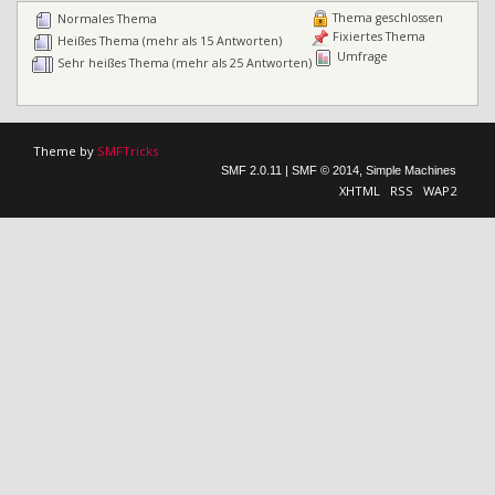
Thema geschlossen
Normales Thema
Fixiertes Thema
Heißes Thema (mehr als 15 Antworten)
Umfrage
Sehr heißes Thema (mehr als 25 Antworten)
Theme by
SMFTricks
SMF 2.0.11
|
SMF © 2014
,
Simple Machines
XHTML
RSS
WAP2