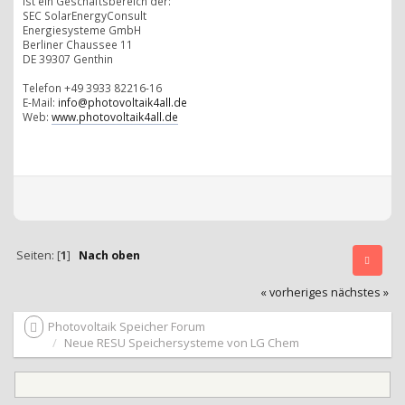
ist ein Geschäftsbereich der:
SEC SolarEnergyConsult
Energiesysteme GmbH
Berliner Chaussee 11
DE 39307 Genthin
Telefon +49 3933 82216-16
E-Mail:
info@photovoltaik4all.de
Web:
www.photovoltaik4all.de
Seiten: [
1
]
Nach oben
« vorheriges
nächstes »
Photovoltaik Speicher Forum
Neue RESU Speichersysteme von LG Chem