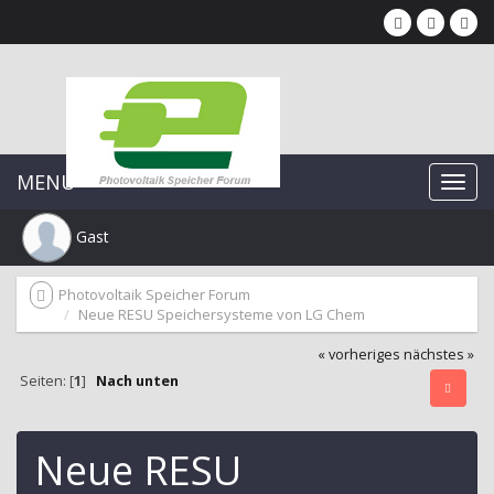
MENU
Gast
Photovoltaik Speicher Forum
Neue RESU Speichersysteme von LG Chem
« vorheriges
nächstes »
Seiten: [
1
]
Nach unten
Neue RESU