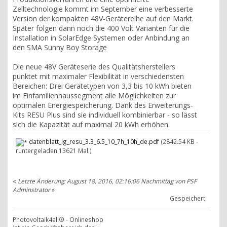
Zelltechnologie kommt im September eine verbesserte
Version der kompakten 48V-Gerätereihe auf den Markt.
Später folgen dann noch die 400 Volt Varianten für die
Installation in SolarEdge Systemen oder Anbindung an
den SMA Sunny Boy Storage
Die neue 48V Geräteserie des Qualitätsherstellers
punktet mit maximaler Flexibilität in verschiedensten
Bereichen: Drei Gerätetypen von 3,3 bis 10 kWh bieten
im Einfamilienhaussegment alle Möglichkeiten zur
optimalen Energiespeicherung. Dank des Erweiterungs-
Kits RESU Plus sind sie individuell kombinierbar - so lässt
sich die Kapazität auf maximal 20 kWh erhöhen.
datenblatt_lg_resu_3.3_6.5_10_7h_10h_de.pdf
(2842.54 KB -
runtergeladen 13621 Mal.)
«
Letzte Änderung: August 18, 2016, 02:16:06 Nachmittag von PSF
Adminstrator
»
Gespeichert
Photovoltaik4all® - Onlineshop