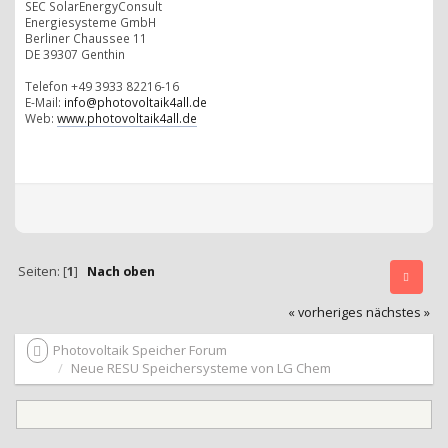
SEC SolarEnergyConsult
Energiesysteme GmbH
Berliner Chaussee 11
DE 39307 Genthin
Telefon +49 3933 82216-16
E-Mail:
info@photovoltaik4all.de
Web:
www.photovoltaik4all.de
Seiten: [
1
]
Nach oben
« vorheriges
nächstes »
Photovoltaik Speicher Forum
Neue RESU Speichersysteme von LG Chem