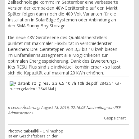
Zelltechnologie kommt im September eine verbesserte
Version der kompakten 48V-Gerätereihe auf den Markt.
Später folgen dann noch die 400 Volt Varianten für die
Installation in SolarEdge Systemen oder Anbindung an
den SMA Sunny Boy Storage
Die neue 48V Geräteserie des Qualitätsherstellers
punktet mit maximaler Flexibilität in verschiedensten
Bereichen: Drei Gerätetypen von 3,3 bis 10 kWh bieten
im Einfamilienhaussegment alle Möglichkeiten zur
optimalen Energiespeicherung. Dank des Erweiterungs-
Kits RESU Plus sind sie individuell kombinierbar - so lässt
sich die Kapazität auf maximal 20 kWh erhöhen.
datenblatt_lg_resu_3.3_6.5_10_7h_10h_de.pdf
(2842.54 KB -
runtergeladen 13646 Mal.)
«
Letzte Änderung: August 18, 2016, 02:16:06 Nachmittag von PSF
Adminstrator
»
Gespeichert
Photovoltaik4all® - Onlineshop
ist ein Geschäftsbereich der: