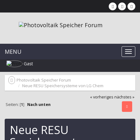
MENU
Gast
Photovoltaik Speicher Forum
Neue RESU Speichersysteme von LG Chem
« vorheriges
nächstes »
Seiten: [
1
]
Nach unten
Neue RESU