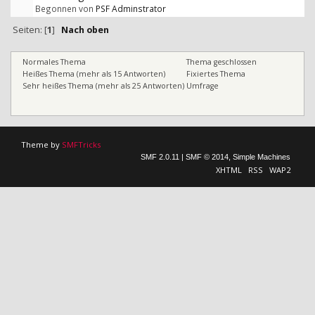
Begonnen von
PSF Adminstrator
Seiten: [
1
]
Nach oben
Normales Thema
Thema geschlossen
Heißes Thema (mehr als 15 Antworten)
Fixiertes Thema
Sehr heißes Thema (mehr als 25 Antworten)
Umfrage
Theme by
SMFTricks
SMF 2.0.11
|
SMF © 2014
,
Simple Machines
XHTML
RSS
WAP2