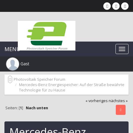
MENU
Gast
Photovoltaik Speicher Forum
Mercedes-Benz Energiespeicher: Auf der Straße bewährte
Technologie für zu Hause
« vorheriges
nächstes »
Seiten: [
1
]
Nach unten
Mercedes-Benz