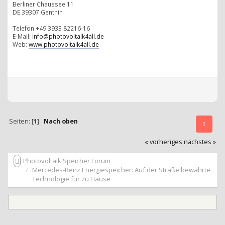
Berliner Chaussee 11
DE 39307 Genthin
Telefon +49 3933 82216-16
E-Mail:
info@photovoltaik4all.de
Web:
www.photovoltaik4all.de
Seiten: [
1
]
Nach oben
« vorheriges
nächstes »
Photovoltaik Speicher Forum
Mercedes-Benz Energiespeicher: Auf der Straße bewährte
Technologie für zu Hause