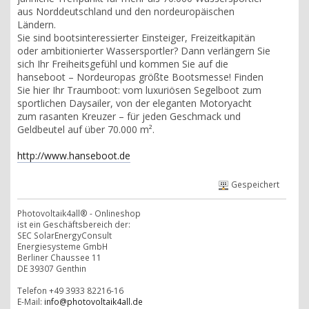
aus Norddeutschland und den nordeuropäischen
Ländern.
Sie sind bootsinteressierter Einsteiger, Freizeitkapitän
oder ambitionierter Wassersportler? Dann verlängern Sie
sich Ihr Freiheitsgefühl und kommen Sie auf die
hanseboot – Nordeuropas größte Bootsmesse! Finden
Sie hier Ihr Traumboot: vom luxuriösen Segelboot zum
sportlichen Daysailer, von der eleganten Motoryacht
zum rasanten Kreuzer – für jeden Geschmack und
Geldbeutel auf über 70.000 m².
http://www.hanseboot.de
Gespeichert
Photovoltaik4all® - Onlineshop
ist ein Geschäftsbereich der:
SEC SolarEnergyConsult
Energiesysteme GmbH
Berliner Chaussee 11
DE 39307 Genthin
Telefon +49 3933 82216-16
E-Mail:
info@photovoltaik4all.de