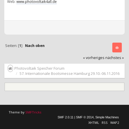
Web:
www.photovoltaik4all.de
Seiten: [
1
]
Nach oben
« vorheriges
nächstes »
Photovoltaik Speicher Forum
57. Internationale Bootsmesse Hamburg 29.10.-06.11.2016
Theme by
SMFTricks
SMF 2.0.11
|
SMF © 2014
,
Simple Machines
XHTML
RSS
WAP2