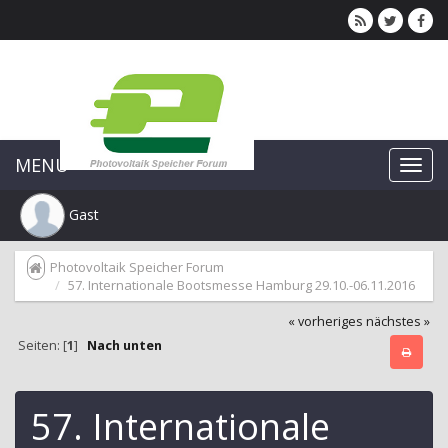
MENU
Gast
Photovoltaik Speicher Forum
57. Internationale Bootsmesse Hamburg 29.10.-06.11.2016
« vorheriges
nächstes »
Seiten: [
1
]
Nach unten
57. Internationale