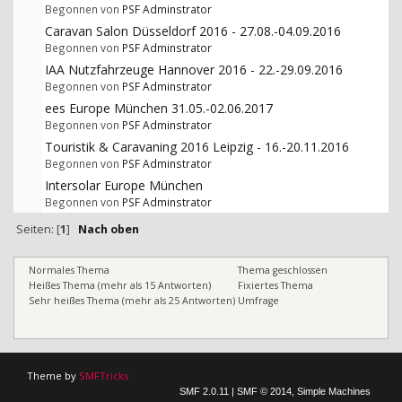
Begonnen von
PSF Adminstrator
Caravan Salon Düsseldorf 2016 - 27.08.-04.09.2016
Begonnen von
PSF Adminstrator
IAA Nutzfahrzeuge Hannover 2016 - 22.-29.09.2016
Begonnen von
PSF Adminstrator
ees Europe München 31.05.-02.06.2017
Begonnen von
PSF Adminstrator
Touristik & Caravaning 2016 Leipzig - 16.-20.11.2016
Begonnen von
PSF Adminstrator
Intersolar Europe München
Begonnen von
PSF Adminstrator
Seiten: [
1
]
Nach oben
Normales Thema
Thema geschlossen
Heißes Thema (mehr als 15 Antworten)
Fixiertes Thema
Sehr heißes Thema (mehr als 25 Antworten)
Umfrage
Theme by
SMFTricks
SMF 2.0.11
|
SMF © 2014
,
Simple Machines