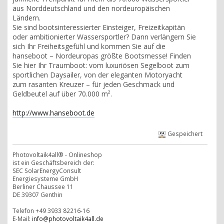
aus Norddeutschland und den nordeuropäischen
Ländern.
Sie sind bootsinteressierter Einsteiger, Freizeitkapitän
oder ambitionierter Wassersportler? Dann verlängern Sie
sich Ihr Freiheitsgefühl und kommen Sie auf die
hanseboot – Nordeuropas größte Bootsmesse! Finden
Sie hier Ihr Traumboot: vom luxuriösen Segelboot zum
sportlichen Daysailer, von der eleganten Motoryacht
zum rasanten Kreuzer – für jeden Geschmack und
Geldbeutel auf über 70.000 m².
http://www.hanseboot.de
Gespeichert
Photovoltaik4all® - Onlineshop
ist ein Geschäftsbereich der:
SEC SolarEnergyConsult
Energiesysteme GmbH
Berliner Chaussee 11
DE 39307 Genthin
Telefon +49 3933 82216-16
E-Mail:
info@photovoltaik4all.de