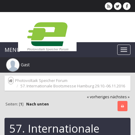
MENU
Gast
Photovoltaik Speicher Forum
57. Internationale Bootsmesse Hamburg 29.10.-06.11.2016
« vorheriges
nächstes »
Seiten: [
1
]
Nach unten
57. Internationale