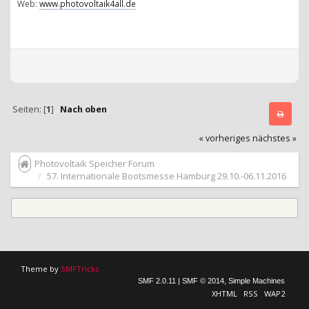
Web:
www.photovoltaik4all.de
Seiten: [
1
]
Nach oben
« vorheriges
nächstes »
Photovoltaik Speicher Forum
57. Internationale Bootsmesse Hamburg 29.10.-06.11.2016
Theme by
SMFTricks
SMF 2.0.11
|
SMF © 2014
,
Simple Machines
XHTML
RSS
WAP2