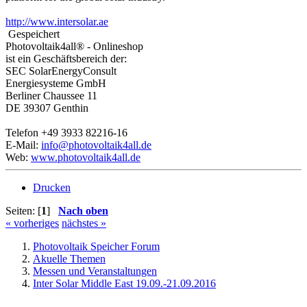
http://www.intersolar.ae
Gespeichert
Photovoltaik4all® - Onlineshop
ist ein Geschäftsbereich der:
SEC SolarEnergyConsult
Energiesysteme GmbH
Berliner Chaussee 11
DE 39307 Genthin
Telefon +49 3933 82216-16
E-Mail:
info@photovoltaik4all.de
Web:
www.photovoltaik4all.de
Drucken
Seiten: [
1
]
Nach oben
« vorheriges
nächstes »
Photovoltaik Speicher Forum
Akuelle Themen
Messen und Veranstaltungen
Inter Solar Middle East 19.09.-21.09.2016