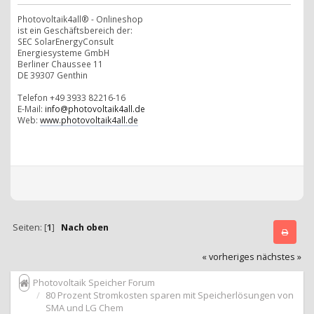
Photovoltaik4all® - Onlineshop
ist ein Geschäftsbereich der:
SEC SolarEnergyConsult
Energiesysteme GmbH
Berliner Chaussee 11
DE 39307 Genthin
Telefon +49 3933 82216-16
E-Mail:
info@photovoltaik4all.de
Web:
www.photovoltaik4all.de
Seiten: [
1
]
Nach oben
« vorheriges
nächstes »
Photovoltaik Speicher Forum
80 Prozent Stromkosten sparen mit Speicherlösungen von
SMA und LG Chem