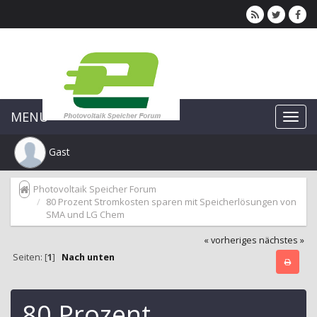
MENU
Gast
Photovoltaik Speicher Forum
80 Prozent Stromkosten sparen mit Speicherlösungen von
SMA und LG Chem
« vorheriges
nächstes »
Seiten: [
1
]
Nach unten
80 Prozent