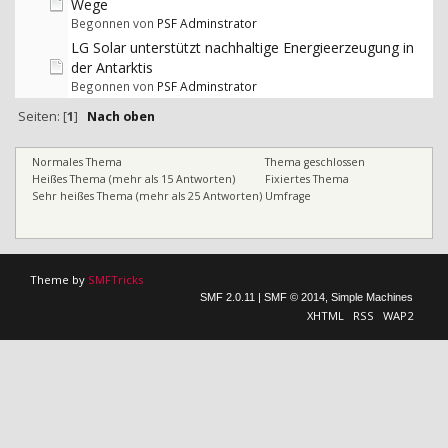
Wege
Begonnen von
PSF Adminstrator
LG Solar unterstützt nachhaltige Energieerzeugung in
der Antarktis
Begonnen von
PSF Adminstrator
Seiten: [
1
]
Nach oben
Normales Thema
Thema geschlossen
Heißes Thema (mehr als 15 Antworten)
Fixiertes Thema
Sehr heißes Thema (mehr als 25 Antworten)
Umfrage
Theme by
SMFTricks
SMF 2.0.11
|
SMF © 2014
,
Simple Machines
XHTML
RSS
WAP2