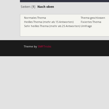
Seiten: [
1
]
Nach oben
Normales Thema
Thema geschlossen
Heißes Thema (mehr als 15 Antworten)
Fixiertes Thema
Sehr heißes Thema (mehr als 25 Antworten)
Umfrage
Theme by
SMFTricks