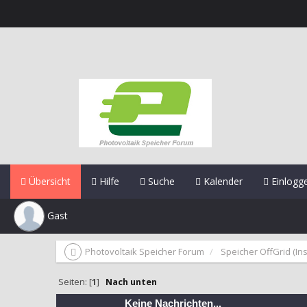
Übersicht
Hilfe
Suche
Kalender
Einlogg
Gast
Photovoltaik Speicher Forum
Speicher OffGrid (Ins
Seiten: [
1
]
Nach unten
Keine Nachrichten...