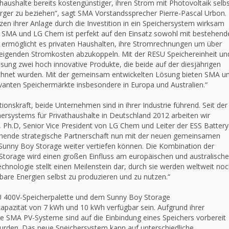
thaushalte bereits kostengünstiger, ihren Strom mit Photovoltaik selb
rger zu beziehen“, sagt SMA Vorstandssprecher Pierre-Pascal Urbon.
en ihrer Anlage durch die Investition in ein Speichersystem wirksam
 SMA und LG Chem ist perfekt auf den Einsatz sowohl mit bestehend
 ermöglicht es privaten Haushalten, ihre Stromrechnungen um über
eigenden Stromkosten abzukoppeln. Mit der RESU Speichereinheit un
ung zwei hoch innovative Produkte, die beide auf der diesjährigen
chnet wurden. Mit der gemeinsam entwickelten Lösung bieten SMA u
vanten Speichermärkte insbesondere in Europa und Australien.“
nskraft, beide Unternehmen sind in ihrer Industrie führend. Seit der
rsystems für Privathaushalte in Deutschland 2012 arbeiten wir
 Ph.D, Senior Vice President von LG Chem und Leiter der ESS Battery
stehende strategische Partnerschaft nun mit der neuen gemeinsamen
unny Boy Storage weiter vertiefen können. Die Kombination der
torage wird einen großen Einfluss am europäischen und australisch
chnologie stellt einen Meilenstein dar, durch sie werden weltweit noc
are Energien selbst zu produzieren und zu nutzen.“
U 400V-Speicherpalette und dem Sunny Boy Storage
kapazität von 7 kWh und 10 kWh verfügbar sein. Aufgrund ihrer
lle SMA PV-Systeme sind auf die Einbindung eines Speichers vorbereit
wurden. Das neue Speichersystem kann auf unterschiedliche