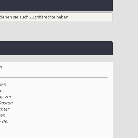
 denen sie auch Zugriffsrechte haben.
m
ben.
e
ng zur
kosten
chter
ten
h der