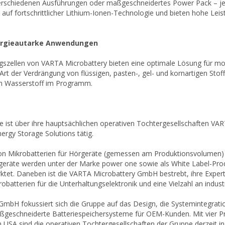
verschiedenen Ausführungen oder maßgeschneidertes Power Pack – je
auf fortschrittlicher Lithium-Ionen-Technologie und bieten hohe Leist
ergieautarke Anwendungen
gszellen von VARTA Microbattery bieten eine optimale Lösung für mo
 Art der Verdrängung von flüssigen, pasten-, gel- und kornartigen St
m Wasserstoff im Programm.
pe ist über ihre hauptsächlichen operativen Tochtergesellschaften
rgy Storage Solutions tätig.
 von Mikrobatterien für Hörgeräte (gemessen am Produktionsvolumen)
rgeräte werden unter der Marke power one sowie als White Label-Prod
ktet. Daneben ist die VARTA Microbattery GmbH bestrebt, ihre Expert
atterien für die Unterhaltungselektronik und eine Vielzahl an indus
GmbH fokussiert sich die Gruppe auf das Design, die Systemintegrati
geschneiderte Batteriespeichersysteme für OEM-Kunden. Mit vier Pr
 USA sind die operativen Tochtergesellschaften der Gruppe derzeit in