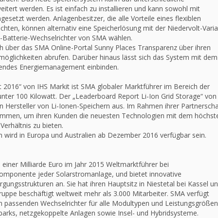
tert werden. Es ist einfach zu installieren und kann sowohl mit
setzt werden. Anlagenbesitzer, die alle Vorteile eines flexiblen
ten, können alternativ eine Speicherlösung mit der Niedervolt-Vari
-Batterie-Wechselrichter von SMA wählen.
ch über das SMA Online-Portal Sunny Places Transparenz über ihren
möglichkeiten abrufen. Darüber hinaus lässt sich das System mit dem
endes Energiemanagement einbinden.
 2016“ von IHS Markit ist SMA globaler Marktführer im Bereich der
unter 100 Kilowatt. Der „Leaderboard Report Li-Ion Grid Storage“ von
 Hersteller von Li-Ionen-Speichern aus. Im Rahmen ihrer Partnerscha
sammen, um ihren Kunden die neuesten Technologien mit dem höchst
erhältnis zu bieten.
wird in Europa und Australien ab Dezember 2016 verfügbar sein.
iner Milliarde Euro im Jahr 2015 Weltmarktführer bei
Komponente jeder Solarstromanlage, und bietet innovative
gungsstrukturen an. Sie hat ihren Hauptsitz in Niestetal bei Kassel u
ruppe beschäftigt weltweit mehr als 3.000 Mitarbeiter. SMA verfügt
den passenden Wechselrichter für alle Modultypen und Leistungsgrößen
rparks, netzgekoppelte Anlagen sowie Insel- und Hybridsysteme.