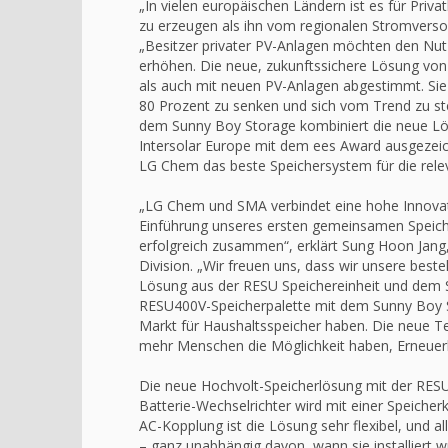
„In vielen europäischen Ländern ist es für Priva
zu erzeugen als ihn vom regionalen Stromverso
„Besitzer privater PV-Anlagen möchten den Nutz
erhöhen. Die neue, zukunftssichere Lösung von
als auch mit neuen PV-Anlagen abgestimmt. Sie
80 Prozent zu senken und sich vom Trend zu st
dem Sunny Boy Storage kombiniert die neue Lös
Intersolar Europe mit dem ees Award ausgezei
LG Chem das beste Speichersystem für die rele
„LG Chem und SMA verbindet eine hohe Innovatio
Einführung unseres ersten gemeinsamen Speiche
erfolgreich zusammen“, erklärt Sung Hoon Jang,
Division. „Wir freuen uns, dass wir unsere be
Lösung aus der RESU Speichereinheit und dem S
RESU400V-Speicherpalette mit dem Sunny Boy S
Markt für Haushaltsspeicher haben. Die neue Te
mehr Menschen die Möglichkeit haben, Erneuerb
Die neue Hochvolt-Speicherlösung mit der RES
Batterie-Wechselrichter wird mit einer Speicher
AC-Kopplung ist die Lösung sehr flexibel, und a
– ganz unabhängig davon, wann sie installiert 