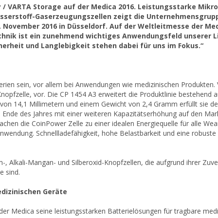
 VARTA Storage auf der Medica 2016. Leistungsstarke Mikrob
asserstoff-Gaserzeugungszellen zeigt die Unternehmensgrup
7. November 2016 in Düsseldorf. Auf der Weltleitmesse der Med
chnik ist ein zunehmend wichtiges Anwendungsfeld unserer Li
erheit und Langlebigkeit stehen dabei für uns im Fokus.“
atterien sein, vor allem bei Anwendungen wie medizinischen Produkten
nopfzelle, vor. Die CP 1454 A3 erweitert die Produktlinie bestehend 
on 14,1 Millimetern und einem Gewicht von 2,4 Gramm erfüllt sie d
Ende des Jahres mit einer weiteren Kapazitätserhöhung auf den Mar
chen die CoinPower Zelle zu einer idealen Energiequelle für alle Wear
 Anwendung. Schnellladefähigkeit, hohe Belastbarkeit und eine robuste
-, Alkali-Mangan- und Silberoxid-Knopfzellen, die aufgrund ihrer Zuve
e sind.
edizinischen Geräte
er Medica seine leistungsstarken Batterielösungen für tragbare medi