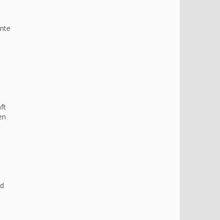
ante
ft
en
nd