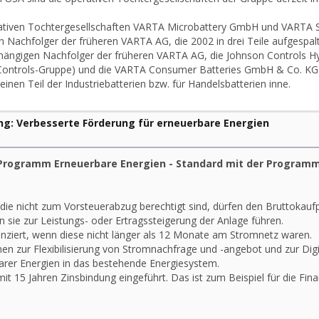
ativen Tochtergesellschaften VARTA Microbattery GmbH und VARTA 
n Nachfolger der früheren VARTA AG, die 2002 in drei Teile aufgespal
ängigen Nachfolger der früheren VARTA AG, die Johnson Controls H
Controls-Gruppe) und die VARTA Consumer Batteries GmbH & Co. KGa
nen Teil der Industriebatterien bzw. für Handelsbatterien inne.
g: Verbesserte Förderung für erneuerbare Energien
W-Programm Erneuerbare Energien - Standard mit der Program
die nicht zum Vorsteuerabzug berechtigt sind, dürfen den Bruttokaufp
 sie zur Leistungs- oder Ertragssteigerung der Anlage führen.
nziert, wenn diese nicht länger als 12 Monate am Stromnetz waren.
n zur Flexibilisierung von Stromnachfrage und -angebot und zur Digi
arer Energien in das bestehende Energiesystem.
mit 15 Jahren Zinsbindung eingeführt. Das ist zum Beispiel für die Fin