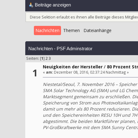
Beiträge anzeigen
Diese Sektion erlaubt es ihnen alle Beiträge dieses Mitgl
Nachrichten
Themen
Dateianhänge
Nachrichten - PSF Adminstrator
Seiten: [
1
]
2
3
Neuigkeiten der Hersteller
/
80 Prozent S
1
«
am:
Dezember 08, 2016, 02:37:24 Nachmittag »
Niestetal/Seoul, 7. November 2016 – Speiche
SMA Solar Technology AG (SMA) und LG Chem L
Marktsegment gemeinsam zu erschließen. Die
Speicherung von Strom aus Photovoltaikanlage
damit um mehr als 80 Prozent reduzieren. Di
und den Speichereinheiten RESU 10H und 7H v
abgestimmt. Die beiden Marktführer planen, i
PV-Großkraftwerke mit dem SMA Sunny Central