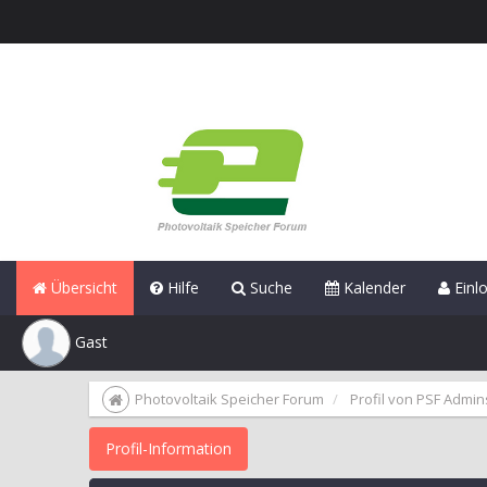
Übersicht
Hilfe
Suche
Kalender
Einl
Gast
Photovoltaik Speicher Forum
Profil von PSF Admin
Profil-Information