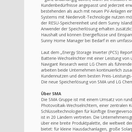
Kundenbedürfnisse angepasst und jederzeit erwei
bestehenden als auch mit neuen PV-Anlagen einge
Systems mit Niedervolt-Technologie nutzen möch
der RESU-Speichereinheit und dem Sunny Island
Anwender der Speicherlösung erhalten zusätzli
Haushalt und können Energieflüsse und Einspar
Sunny Home Manager bei Bedarf in ein umfass
Laut dem „Energy Storage Inverter (PCS) Report
Batterie-Wechselrichter mit einer Leistung von 
Navigant Research weist LG Chem als führenden
arbeiten beide Unternehmen kontinuierlich zu
Kundennutzen und dem besten Preis-Leistungs-V
Die neue Speicherlösung von SMA und LG Chem 
Über SMA
Die SMA Gruppe ist mit einem Umsatz von rund e
Photovoltaik-Wechselrichtern, einer zentralen 
Schlüsseltechnologien für künftige Energieversor
ist in 20 Ländern vertreten. Die Unternehmensg
über eine breite Produktpalette, die weltweit 
bietet: für kleine Hausdachanlagen, große Sola