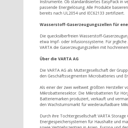
Instrumente. Ob standardisiertes EasyPack in 
passende Energielösung. Alle Produkte basieren 
bereits nach UL2054 und IEC62133 zertifiziert.
Wasserstoff-Gaserzeugungszellen für en
Die quecksilberfreien Wasserstoff-Gaserzeugun
etwa Impf- oder Infusionssysteme. Für jegliche
VARTA die Gaserzeugungszellen mit hochreine
Über die VARTA AG
Die VARTA AG als Muttergesellschaft der Grup
den Geschäftssegmenten Microbatteries und Ene
Als einer der zwei weltweit größten Hersteller
Mikrobatteriesektor. Die Mikrobatterien für Hö
Batteriemarken produziert, verkauft und vermar
den Wachstumsmarkt für wiederaufladbare Mikrob
Durch ihre Tochtergesellschaft VARTA Storage 
Energiespeichersystemen für Haushalte und maß
sowie Vertriebszentren in Asien, Europa und den