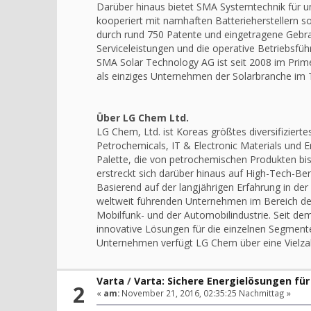
Darüber hinaus bietet SMA Systemtechnik für u
kooperiert mit namhaften Batterieherstellern 
durch rund 750 Patente und eingetragene Gebr
Serviceleistungen und die operative Betriebsfü
SMA Solar Technology AG ist seit 2008 im Prime
als einziges Unternehmen der Solarbranche im 
Über LG Chem Ltd.
LG Chem, Ltd. ist Koreas größtes diversifizier
Petrochemicals, IT & Electronic Materials und 
Palette, die von petrochemischen Produkten bis
erstreckt sich darüber hinaus auf High-Tech-Ber
Basierend auf der langjährigen Erfahrung in de
weltweit führenden Unternehmen im Bereich der
Mobilfunk- und der Automobilindustrie. Seit dem
innovative Lösungen für die einzelnen Segmente
Unternehmen verfügt LG Chem über eine Vielzahl
Varta
/
Varta: Sichere Energielösungen fü
2
«
am:
November 21, 2016, 02:35:25 Nachmittag »