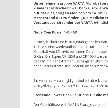
Unternehmensgruppe VARTA Microbattery /
kundenspezifische Power Packs, sowie W
auf der diesjährigen Medica vom 14. bis 1
Messestand A23 zu finden. „Die Medizinte
Vorstandsvorsitzender der VARTA AG. „Sich
Neue Coin Power 1454 A3
Kleiner, leichter und leistungsfähiger sollen B
1454 A3, eine wiederaufladbare Lithium-Ionen K
Kapazität von 85 mAh, bei einem Durchmesser v
Größe. Die Typen CP 1254 und CP 1654 werden 
gepaart mit der extremen Leistungsfähigkeit, ma
hohe Energiedichte sind ideal für diese Art der
ab.
Ein weiteres Messehighlight sind primäre Lithium
Energielösung für kompakte medizinische Gerät
Passende Power Pack Solutions für alle m
Der Geschäftsbereich VARTA Storage zeigt auf d