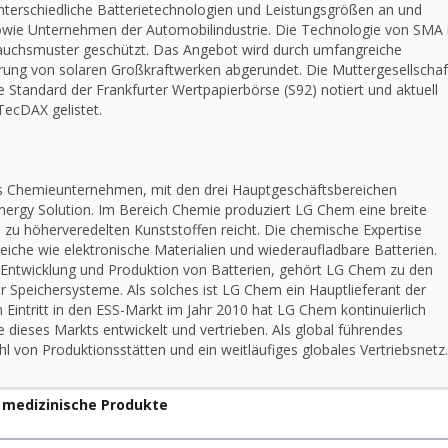
nterschiedliche Batterietechnologien und Leistungsgrößen an und
sowie Unternehmen der Automobilindustrie. Die Technologie von SMA 
auchsmuster geschützt. Das Angebot wird durch umfangreiche
hrung von solaren Großkraftwerken abgerundet. Die Muttergesellschaf
 Standard der Frankfurter Wertpapierbörse (S92) notiert und aktuell
TecDAX gelistet.
tes Chemieunternehmen, mit den drei Hauptgeschäftsbereichen
Energy Solution. Im Bereich Chemie produziert LG Chem eine breite
 zu höherveredelten Kunststoffen reicht. Die chemische Expertise
eiche wie elektronische Materialien und wiederaufladbare Batterien.
r Entwicklung und Produktion von Batterien, gehört LG Chem zu den
 Speichersysteme. Als solches ist LG Chem ein Hauptlieferant der
 Eintritt in den ESS-Markt im Jahr 2010 hat LG Chem kontinuierlich
 dieses Markts entwickelt und vertrieben. Als global führendes
 von Produktionsstätten und ein weitläufiges globales Vertriebsnetz.
r medizinische Produkte