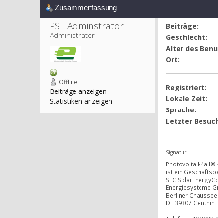
Zusammenfassung
PSF Adminstrator 
Beiträge:
Administrator
Geschlecht:
Alter des Benu
Ort:
Offline
Registriert:
Beiträge anzeigen
Lokale Zeit:
Statistiken anzeigen
Sprache:
Letzter Besuch
Signatur:
Photovoltaik4all®
ist ein Geschäftsb
SEC SolarEnergyCo
Energiesysteme 
Berliner Chaussee
DE 39307 Genthin