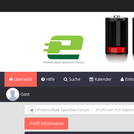
Übersicht
Hilfe
Suche
Kalender
Einl
Gast
Photovoltaik Speicher Forum
Profil von PSF Admin
Profil-Information