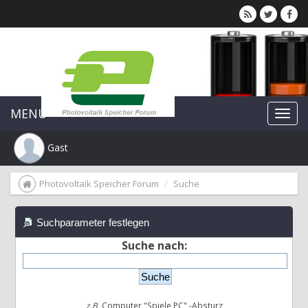
MENU
Gast
Photovoltaik Speicher Forum
Suche
Suchparameter festlegen
Suche nach:
z.B.
Computer "Spiele PC" -Absturz