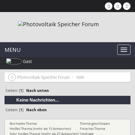
MENU
Gast
Photovoltaik Speicher Forum
SMA
Seiten: [
1
]
Nach unten
Keine Nachrichten...
Seiten: [
1
]
Nach oben
Normales Thema
Thema geschlossen
Heißes Thema (mehr als 15 Antworten)
Fixiertes Thema
Sehr heißes Thema (mehr als 25 Antworten)
Umfrage