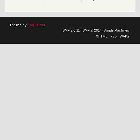
Theme by
SMFTricks
SMF 2.0.11
|
SMF © 2014
,
Simple Machines
XHTML
RSS
WAP2