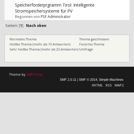
Speicherförderprgramm Tirol: Intelligente
Stromspeichersysteme für PV
Begonnen von
PSF Adminstrator
Seiten: [
1
]
Nach oben
Normales Thema
Thema geschlossen
Heißes Thema (mehr als 15 Antworten)
Fixiertes Thema
Sehr heißes Thema (mehr als 25 Antworten)
Umfrage
Theme by
SMFTricks
SMF 2.0.11
|
SMF © 2014
,
Simple Machines
XHTML
RSS
WAP2